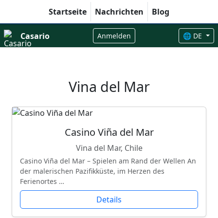
Startseite
Nachrichten
Blog
Casario
Anmelden
🌐 DE
Vina del Mar
Casino Viña del Mar
Vina del Mar, Chile
Casino Viña del Mar – Spielen am Rand der Wellen An
der malerischen Pazifikküste, im Herzen des
Ferienortes …
Details