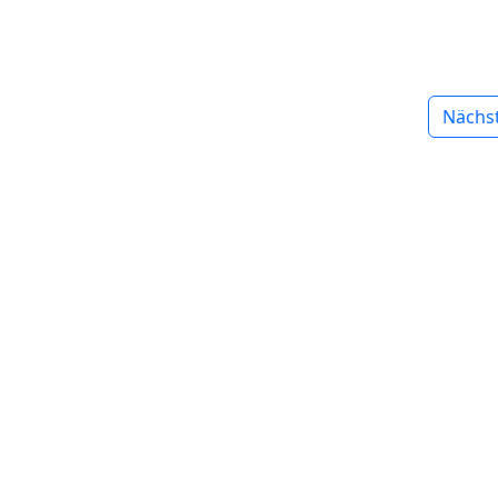
Nächst