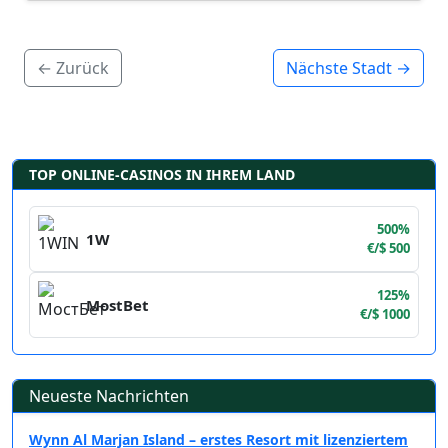
← Zurück
Nächste Stadt →
TOP ONLINE-CASINOS IN IHREM LAND
500%
1W
€/$ 500
125%
MostBet
€/$ 1000
Neueste Nachrichten
Wynn Al Marjan Island – erstes Resort mit lizenziertem