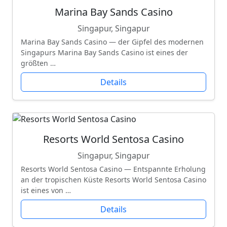
Marina Bay Sands Casino
Singapur, Singapur
Marina Bay Sands Casino — der Gipfel des modernen
Singapurs Marina Bay Sands Casino ist eines der
größten …
Details
Resorts World Sentosa Casino
Singapur, Singapur
Resorts World Sentosa Casino — Entspannte Erholung
an der tropischen Küste Resorts World Sentosa Casino
ist eines von …
Details