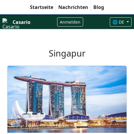
Startseite
Nachrichten
Blog
Casario
Anmelden
🌐 DE
Singapur