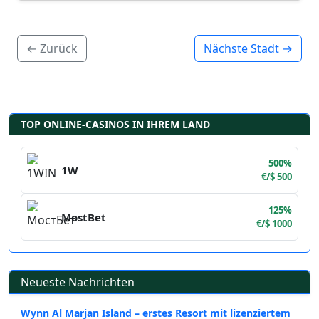
← Zurück
Nächste Stadt →
TOP ONLINE-CASINOS IN IHREM LAND
500%
1W
€/$ 500
125%
MostBet
€/$ 1000
Neueste Nachrichten
Wynn Al Marjan Island – erstes Resort mit lizenziertem