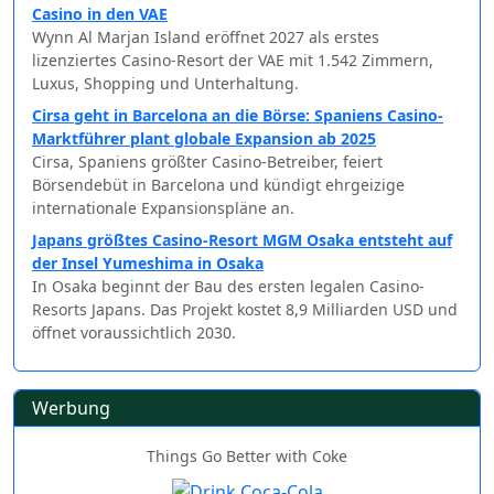
Casino in den VAE
Wynn Al Marjan Island eröffnet 2027 als erstes
lizenziertes Casino-Resort der VAE mit 1.542 Zimmern,
Luxus, Shopping und Unterhaltung.
Cirsa geht in Barcelona an die Börse: Spaniens Casino-
Marktführer plant globale Expansion ab 2025
Cirsa, Spaniens größter Casino-Betreiber, feiert
Börsendebüt in Barcelona und kündigt ehrgeizige
internationale Expansionspläne an.
Japans größtes Casino-Resort MGM Osaka entsteht auf
der Insel Yumeshima in Osaka
In Osaka beginnt der Bau des ersten legalen Casino-
Resorts Japans. Das Projekt kostet 8,9 Milliarden USD und
öffnet voraussichtlich 2030.
Werbung
Things Go Better with Coke