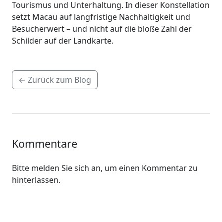
Tourismus und Unterhaltung. In dieser Konstellation
setzt Macau auf langfristige Nachhaltigkeit und
Besucherwert – und nicht auf die bloße Zahl der
Schilder auf der Landkarte.
← Zurück zum Blog
Kommentare
Bitte melden Sie sich an, um einen Kommentar zu
hinterlassen.