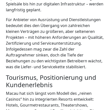
Spielsäle bis hin zur digitalen Infrastruktur – werden
langfristig geplant.
Für Anbieter von Ausrüstung und Dienstleistungen
bedeutet dies den Übergang von zahlreichen
kleinen Verträgen zu größeren, aber selteneren
Projekten – mit höheren Anforderungen an Qualität,
Zertifizierung und Serviceunterstützung.
Infolgedessen mag zwar die Zahl der
Auftragnehmer sinken, doch die Tiefe der
Beziehungen zu den wichtigsten Betreibern wächst,
was die Liefer- und Servicekette stabilisiert.
Tourismus, Positionierung und
Kundenerlebnis
Macau hat sich längst vom Modell des „reinen
Casinos“ hin zu integrierten Resorts entwickelt:
Hotels, Gourmetrestaurants, Theatershows,