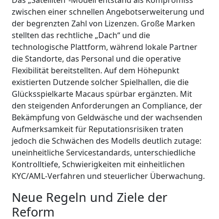
Das „Satelliten“-Modell entstand als Kompromiss
zwischen einer schnellen Angebotserweiterung und
der begrenzten Zahl von Lizenzen. Große Marken
stellten das rechtliche „Dach“ und die
technologische Plattform, während lokale Partner
die Standorte, das Personal und die operative
Flexibilität bereitstellten. Auf dem Höhepunkt
existierten Dutzende solcher Spielhallen, die die
Glücksspielkarte Macaus spürbar ergänzten. Mit
den steigenden Anforderungen an Compliance, der
Bekämpfung von Geldwäsche und der wachsenden
Aufmerksamkeit für Reputationsrisiken traten
jedoch die Schwächen des Modells deutlich zutage:
uneinheitliche Servicestandards, unterschiedliche
Kontrolltiefe, Schwierigkeiten mit einheitlichen
KYC/AML-Verfahren und steuerlicher Überwachung.
Neue Regeln und Ziele der
Reform