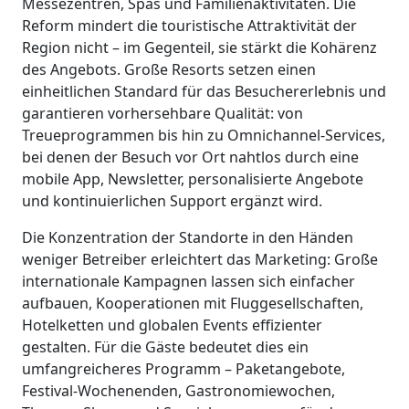
Messezentren, Spas und Familienaktivitäten. Die
Reform mindert die touristische Attraktivität der
Region nicht – im Gegenteil, sie stärkt die Kohärenz
des Angebots. Große Resorts setzen einen
einheitlichen Standard für das Besuchererlebnis und
garantieren vorhersehbare Qualität: von
Treueprogrammen bis hin zu Omnichannel-Services,
bei denen der Besuch vor Ort nahtlos durch eine
mobile App, Newsletter, personalisierte Angebote
und kontinuierlichen Support ergänzt wird.
Die Konzentration der Standorte in den Händen
weniger Betreiber erleichtert das Marketing: Große
internationale Kampagnen lassen sich einfacher
aufbauen, Kooperationen mit Fluggesellschaften,
Hotelketten und globalen Events effizienter
gestalten. Für die Gäste bedeutet dies ein
umfangreicheres Programm – Paketangebote,
Festival-Wochenenden, Gastronomiewochen,