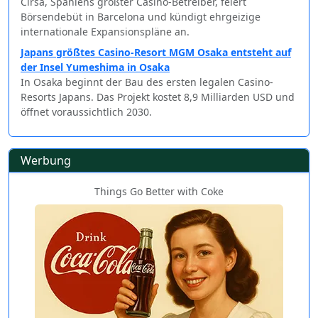
Cirsa, Spaniens größter Casino-Betreiber, feiert
Börsendebüt in Barcelona und kündigt ehrgeizige
internationale Expansionspläne an.
Japans größtes Casino-Resort MGM Osaka entsteht auf
der Insel Yumeshima in Osaka
In Osaka beginnt der Bau des ersten legalen Casino-
Resorts Japans. Das Projekt kostet 8,9 Milliarden USD und
öffnet voraussichtlich 2030.
Werbung
Things Go Better with Coke