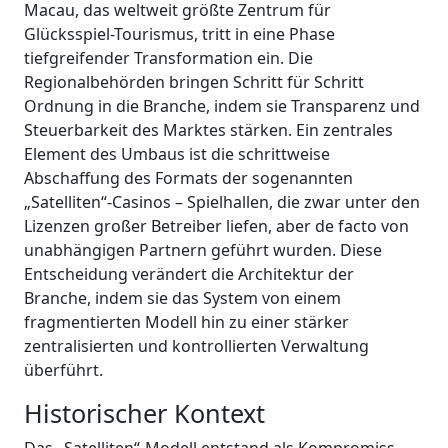
Macau, das weltweit größte Zentrum für
Glücksspiel-Tourismus, tritt in eine Phase
tiefgreifender Transformation ein. Die
Regionalbehörden bringen Schritt für Schritt
Ordnung in die Branche, indem sie Transparenz und
Steuerbarkeit des Marktes stärken. Ein zentrales
Element des Umbaus ist die schrittweise
Abschaffung des Formats der sogenannten
„Satelliten“-Casinos – Spielhallen, die zwar unter den
Lizenzen großer Betreiber liefen, aber de facto von
unabhängigen Partnern geführt wurden. Diese
Entscheidung verändert die Architektur der
Branche, indem sie das System von einem
fragmentierten Modell hin zu einer stärker
zentralisierten und kontrollierten Verwaltung
überführt.
Historischer Kontext