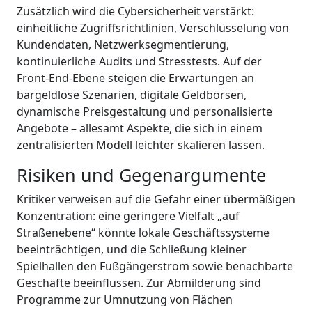
Zusätzlich wird die Cybersicherheit verstärkt:
einheitliche Zugriffsrichtlinien, Verschlüsselung von
Kundendaten, Netzwerksegmentierung,
kontinuierliche Audits und Stresstests. Auf der
Front-End-Ebene steigen die Erwartungen an
bargeldlose Szenarien, digitale Geldbörsen,
dynamische Preisgestaltung und personalisierte
Angebote – allesamt Aspekte, die sich in einem
zentralisierten Modell leichter skalieren lassen.
Risiken und Gegenargumente
Kritiker verweisen auf die Gefahr einer übermäßigen
Konzentration: eine geringere Vielfalt „auf
Straßenebene“ könnte lokale Geschäftssysteme
beeinträchtigen, und die Schließung kleiner
Spielhallen den Fußgängerstrom sowie benachbarte
Geschäfte beeinflussen. Zur Abmilderung sind
Programme zur Umnutzung von Flächen