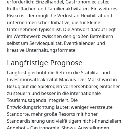
erforderlich: Einzelhandel, Gastronomiecluster,
Kulturflächen und Familienaktivitäten. Ein weiteres
Risiko ist der mögliche Verlust an Flexibilität und
unternehmerischer Initiative, die für kleine
Unternehmen typisch ist. Die Antwort darauf liegt
im Wettbewerb zwischen den großen Betreibern
selbst um Servicequalität, Eventkalender und
kreative Unterhaltungsformate.
Langfristige Prognose
Langfristig erhöht die Reform die Stabilität und
Investitionsattraktivität Macaus. Der Markt wird in
Bezug auf die Spielregeln vorhersehbarer, einfacher
zu steuern und besser in die internationale
Tourismusagenda integriert. Die
Entwicklungsrichtung lautet: weniger verstreute
Standorte, mehr große Resorts mit hoher
Standardisierung und vielfältigem nicht-finanziellem
Angebot – Gastronomie, Shows, Ausstellungen,