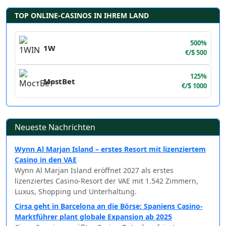
TOP ONLINE-CASINOS IN IHREM LAND
500%
1W
€/$ 500
125%
MostBet
€/$ 1000
Neueste Nachrichten
Wynn Al Marjan Island – erstes Resort mit lizenziertem
Casino in den VAE
Wynn Al Marjan Island eröffnet 2027 als erstes
lizenziertes Casino-Resort der VAE mit 1.542 Zimmern,
Luxus, Shopping und Unterhaltung.
Cirsa geht in Barcelona an die Börse: Spaniens Casino-
Marktführer plant globale Expansion ab 2025