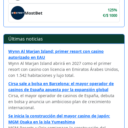
125%
MostBet
€/$ 1000
Últimas noticias
Wynn Al Marjan Island: primer resort con casino
autorizado en EAU
Wynn Al Marjan Island abrirá en 2027 como el primer
resort con casino con licencia en Emiratos Árabes Unidos,
con 1.542 habitaciones y lujo total.
Cirsa sale a bolsa en Barcelona: el mayor operador de
casinos de España apuesta por la expansión global
Cirsa, el mayor operador de casinos de España, debuta
en bolsa y anuncia un ambicioso plan de crecimiento
internacional.
Se inicia la construcción del mayor casino de Japón:
MGM Osaka en la isla Yumeshima
MGM Resorts y Orix comienzan la construcción del