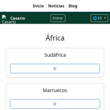
Inicio
Noticias
Blog
Casario
Entrar
🌐 ES
África
Sudáfrica
Ir
Marruecos
Ir