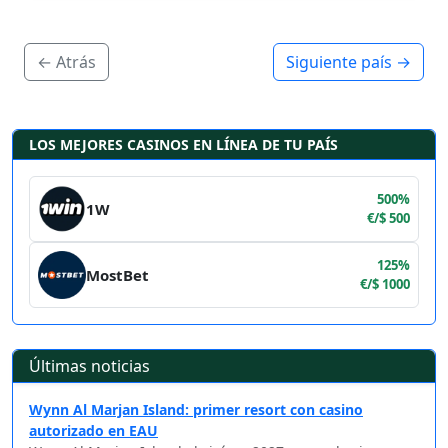
← Atrás
Siguiente país →
LOS MEJORES CASINOS EN LÍNEA DE TU PAÍS
500%
1W
€/$ 500
125%
MostBet
€/$ 1000
Últimas noticias
Wynn Al Marjan Island: primer resort con casino
autorizado en EAU