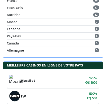
France
19
États-Unis
17
Autriche
12
Macao
7
Espagne
6
Pays-Bas
6
Canada
5
Allemagne
5
MEILLEURS CASINOS EN LIGNE DE VOTRE PAYS
125%
MostBet
€/$ 1000
500%
1W
€/$ 500