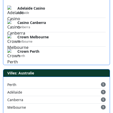
Adelaide Casino
Adélaïde
Casino Canberra
Canberra
Crown Melbourne
Melbourne
Crown Perth
Perth
Villes: Australie
Perth
1
Adélaïde
1
Canberra
1
Melbourne
1