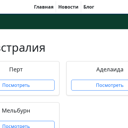
Главная
Новости
Блог
стралия
Перт
Аделаида
Посмотреть
Посмотреть
Мельбурн
Посмотреть