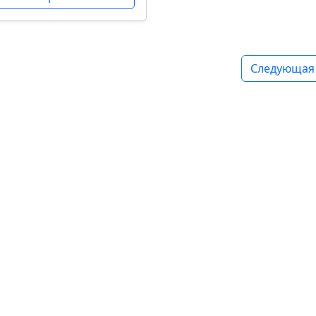
Следующая