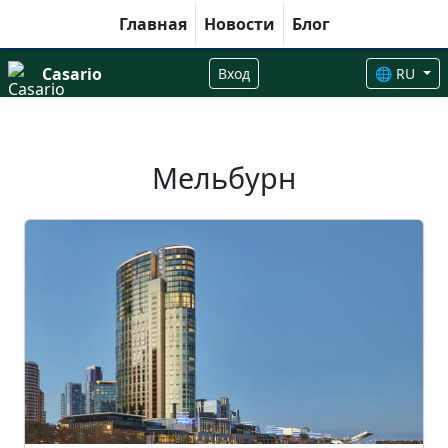
Главная
Новости
Блог
Casario
Вход
🌐 RU
Мельбурн