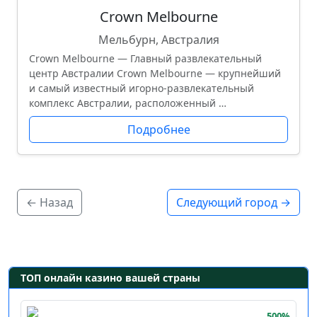
Crown Melbourne
Мельбурн, Австралия
Crown Melbourne — Главный развлекательный
центр Австралии Crown Melbourne — крупнейший
и самый известный игорно-развлекательный
комплекс Австралии, расположенный …
Подробнее
← Назад
Следующий город →
ТОП онлайн казино вашей страны
500%