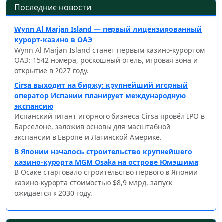
Последние новости
Wynn Al Marjan Island — первый лицензированный
курорт-казино в ОАЭ
Wynn Al Marjan Island станет первым казино-курортом
ОАЭ: 1542 номера, роскошный отель, игровая зона и
открытие в 2027 году.
Cirsa выходит на биржу: крупнейший игорный
оператор Испании планирует международную
экспансию
Испанский гигант игорного бизнеса Cirsa провёл IPO в
Барселоне, заложив основы для масштабной
экспансии в Европе и Латинской Америке.
В Японии началось строительство крупнейшего
казино-курорта MGM Osaka на острове Юмэшима
В Осаке стартовало строительство первого в Японии
казино-курорта стоимостью $8,9 млрд, запуск
ожидается к 2030 году.