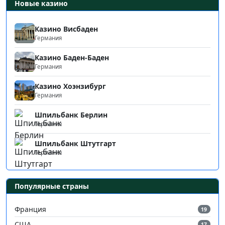
Новые казино
Казино Висбаден
Германия
Казино Баден-Баден
Германия
Казино Хоэнзибург
Германия
Шпильбанк Берлин
Германия
Шпильбанк Штутгарт
Германия
Популярные страны
Франция
19
США
17