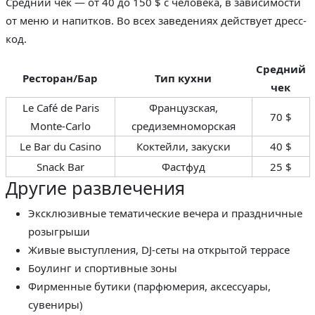
Средний чек — от 40 до 150 $ с человека, в зависимости
от меню и напитков. Во всех заведениях действует дресс-
код.
Средний
Ресторан/Бар
Тип кухни
чек
Le Café de Paris
Французская,
70 $
Monte-Carlo
средиземноморская
Le Bar du Casino
Коктейли, закуски
40 $
Snack Bar
Фастфуд
25 $
Другие развлечения
Эксклюзивные тематические вечера и праздничные
розыгрыши
Живые выступления, DJ-сеты на открытой террасе
Боулинг и спортивные зоны
Фирменные бутики (парфюмерия, аксессуары,
сувениры)