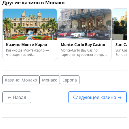
Другие казино в Монако
Казино Монте-Карло
Monte‑Carlo Bay Casino
Sun Ca
Казино де Монте-Карло —
Monte‑Carlo Bay Casino:
Sun Cas
что ждет гостей
гармония курортного отдыха
Вечерин
легендарного казино. Casino
и игорного драйва
самом ц
de Monte-Carlo — это
Monte‑Carlo Bay Casino —
района 
легендарное казино,
современное казино,
роскошн
являющееся визитной
входящее в состав одного
знамени
карточкой Монако и
из самых...
располо
Казино: Монако
Монако
Европа
символом...
← Назад
Следующее казино →