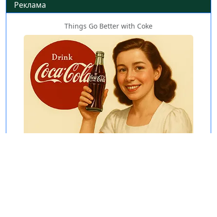
Реклама
Things Go Better with Coke
© 2025 Casario. Все права защищены.