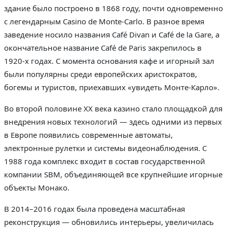
здание было построено в 1868 году, почти одновременно
с легендарным Casino de Monte-Carlo. В разное время
заведение носило названия Café Divan и Café de la Gare, а
окончательное название Café de Paris закрепилось в
1920-х годах. С момента основания кафе и игорный зал
были популярны среди европейских аристократов,
богемы и туристов, приехавших «увидеть Монте-Карло».
Во второй половине XX века казино стало площадкой для
внедрения новых технологий — здесь одними из первых
в Европе появились современные автоматы,
электронные рулетки и системы видеонаблюдения. С
1988 года комплекс входит в состав государственной
компании SBM, объединяющей все крупнейшие игорные
объекты Монако.
В 2014–2016 годах была проведена масштабная
реконструкция — обновились интерьеры, увеличилась