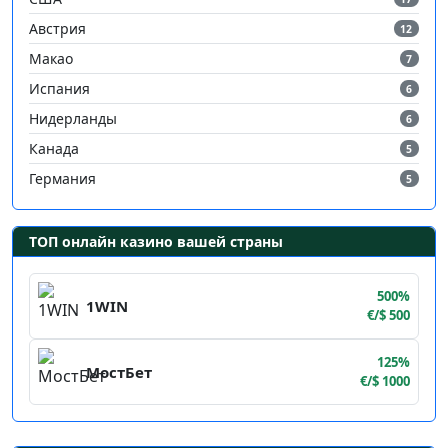
Австрия
12
Макао
7
Испания
6
Нидерланды
6
Канада
5
Германия
5
ТОП онлайн казино вашей страны
500%
1WIN
€/$ 500
125%
МостБет
€/$ 1000