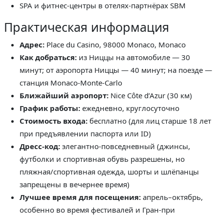
SPA и фитнес-центры в отелях-партнёрах SBM
Практическая информация
Адрес:
Place du Casino, 98000 Monaco, Monaco
Как добраться:
из Ниццы на автомобиле — 30
минут; от аэропорта Ниццы — 40 минут; на поезде —
станция Monaco-Monte-Carlo
Ближайший аэропорт:
Nice Côte d’Azur (30 км)
График работы:
ежедневно, круглосуточно
Стоимость входа:
бесплатно (для лиц старше 18 лет
при предъявлении паспорта или ID)
Дресс-код:
элегантно-повседневный (джинсы,
футболки и спортивная обувь разрешены, но
пляжная/спортивная одежда, шорты и шлёпанцы
запрещены в вечернее время)
Лучшее время для посещения:
апрель–октябрь,
особенно во время фестивалей и Гран-при