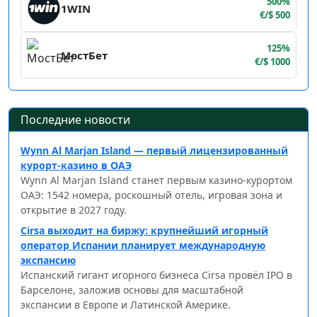
500%
1WIN
€/$ 500
125%
МостБет
€/$ 1000
Последние новости
Wynn Al Marjan Island — первый лицензированный
курорт-казино в ОАЭ
Wynn Al Marjan Island станет первым казино-курортом
ОАЭ: 1542 номера, роскошный отель, игровая зона и
открытие в 2027 году.
Cirsa выходит на биржу: крупнейший игорный
оператор Испании планирует международную
экспансию
Испанский гигант игорного бизнеса Cirsa провёл IPO в
Барселоне, заложив основы для масштабной
экспансии в Европе и Латинской Америке.