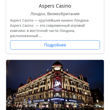
Aspers Casino
Лондон, Великобритания
Aspers Casino — крупнейшее казино Лондона
Aspers Casino — это современный игровой
комплекс в восточной части Лондона,
расположенный …
Подробнее