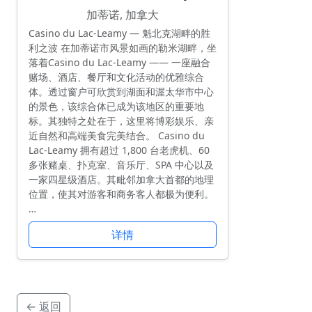
加蒂诺, 加拿大
Casino du Lac-Leamy — 魁北克湖畔的胜
利之波 在加蒂诺市风景如画的勒米湖畔，坐
落着Casino du Lac-Leamy —— 一座融合
赌场、酒店、餐厅和文化活动的优雅综合
体。透过窗户可欣赏到湖面和渥太华市中心
的景色，该综合体已成为该地区的重要地
标。其独特之处在于，这里将博彩娱乐、亲
近自然和高端美食完美结合。 Casino du
Lac-Leamy 拥有超过 1,800 台老虎机、60
多张赌桌、扑克室、音乐厅、SPA 中心以及
一家四星级酒店。其毗邻加拿大首都的地理
位置，使其对游客和商务客人都极为便利。
…
详情
← 返回