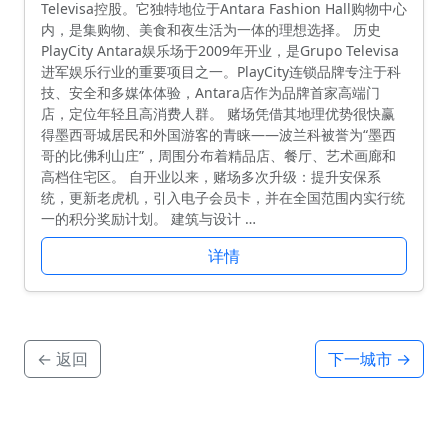
Televisa控股。它独特地位于Antara Fashion Hall购物中心
内，是集购物、美食和夜生活为一体的理想选择。 历史
PlayCity Antara娱乐场于2009年开业，是Grupo Televisa
进军娱乐行业的重要项目之一。PlayCity连锁品牌专注于科
技、安全和多媒体体验，Antara店作为品牌首家高端门
店，定位年轻且高消费人群。 赌场凭借其地理优势很快赢
得墨西哥城居民和外国游客的青睐——波兰科被誉为“墨西
哥的比佛利山庄”，周围分布着精品店、餐厅、艺术画廊和
高档住宅区。 自开业以来，赌场多次升级：提升安保系
统，更新老虎机，引入电子会员卡，并在全国范围内实行统
一的积分奖励计划。 建筑与设计 …
详情
← 返回
下一城市 →