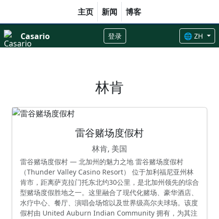
主页
新闻
博客
Casario
登录
🌐 ZH
林肯
雷谷赌场度假村
林肯, 美国
雷谷赌场度假村 — 北加州的魅力之地 雷谷赌场度假村
（Thunder Valley Casino Resort） 位于加利福尼亚州林
肯市，距离萨克拉门托东北约30公里，是北加州领先的综合
型赌场度假胜地之一。这里融合了现代化赌场、豪华酒店、
水疗中心、餐厅、演唱会场馆以及世界级高尔夫球场。该度
假村由 United Auburn Indian Community 拥有，为其注