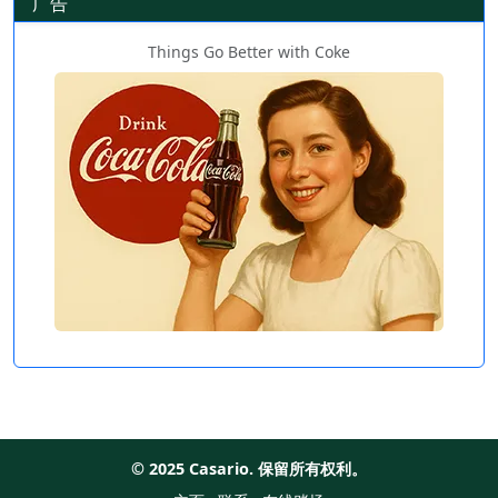
广告
Things Go Better with Coke
© 2025 Casario. 保留所有权利。