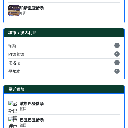
珀斯皇冠赌场
珀斯
城市：澳大利亚
珀斯
1
阿德莱德
1
堪培拉
1
墨尔本
1
最近添加
威斯巴登赌场
德国
巴登巴登赌场
德国