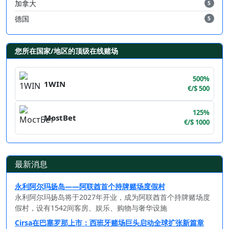
加拿大
5
德国
5
您所在国家/地区的顶级在线赌场
500%
1WIN
€/$ 500
125%
MostBet
€/$ 1000
最新消息
永利阿尔玛扬岛——阿联酋首个持牌赌场度假村
永利阿尔玛扬岛将于2027年开业，成为阿联酋首个持牌赌场度
假村，设有1542间客房、娱乐、购物与奢华设施
Cirsa在巴塞罗那上市：西班牙赌场巨头启动全球扩张新篇章