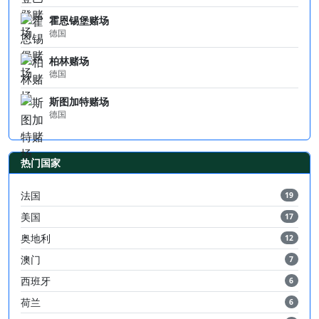
霍恩锡堡赌场
德国
柏林赌场
德国
斯图加特赌场
德国
热门国家
法国
19
美国
17
奥地利
12
澳门
7
西班牙
6
荷兰
6