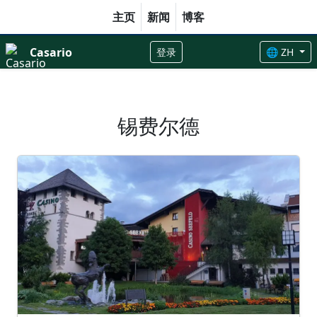
主页
新闻
博客
Casario
登录
🌐 ZH
锡费尔德