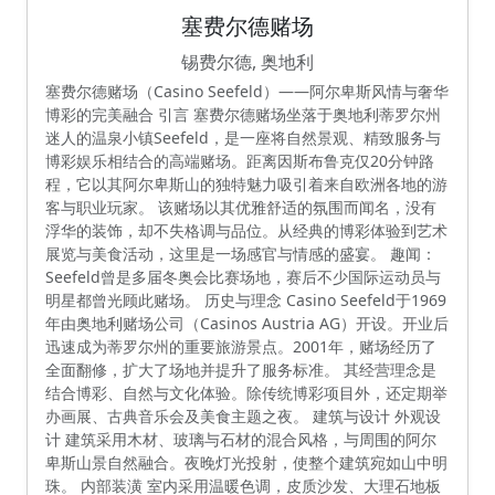
塞费尔德赌场
锡费尔德, 奥地利
塞费尔德赌场（Casino Seefeld）——阿尔卑斯风情与奢华
博彩的完美融合 引言 塞费尔德赌场坐落于奥地利蒂罗尔州
迷人的温泉小镇Seefeld，是一座将自然景观、精致服务与
博彩娱乐相结合的高端赌场。距离因斯布鲁克仅20分钟路
程，它以其阿尔卑斯山的独特魅力吸引着来自欧洲各地的游
客与职业玩家。 该赌场以其优雅舒适的氛围而闻名，没有
浮华的装饰，却不失格调与品位。从经典的博彩体验到艺术
展览与美食活动，这里是一场感官与情感的盛宴。 趣闻：
Seefeld曾是多届冬奥会比赛场地，赛后不少国际运动员与
明星都曾光顾此赌场。 历史与理念 Casino Seefeld于1969
年由奥地利赌场公司（Casinos Austria AG）开设。开业后
迅速成为蒂罗尔州的重要旅游景点。2001年，赌场经历了
全面翻修，扩大了场地并提升了服务标准。 其经营理念是
结合博彩、自然与文化体验。除传统博彩项目外，还定期举
办画展、古典音乐会及美食主题之夜。 建筑与设计 外观设
计 建筑采用木材、玻璃与石材的混合风格，与周围的阿尔
卑斯山景自然融合。夜晚灯光投射，使整个建筑宛如山中明
珠。 内部装潢 室内采用温暖色调，皮质沙发、大理石地板