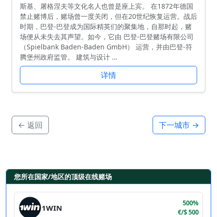
斯基、屠格涅夫等文化名人也曾是座上宾。 在1872年德国
禁止赌博后，赌场曾一度关闭，但在20世纪恢复运营。战后
时期，巴登-巴登成为国际精英们的聚集地，自那时起，赌
场便从未失去其声望。如今，它由 巴登-巴登赌场有限公司
（Spielbank Baden-Baden GmbH） 运营，并由巴登-符
腾堡州政府监管。 建筑与设计 …
详情
← 返回
下一城市 →
您所在国家/地区的顶级在线赌场
500%
1WIN
€/$ 500