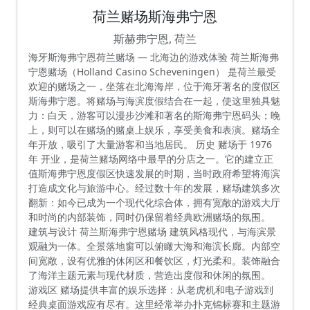
荷兰赌场斯海弗宁恩
斯赫弗宁恩, 荷兰
海牙斯海弗宁恩荷兰赌场 — 北海边的游戏体验 荷兰斯海弗
宁恩赌场（Holland Casino Scheveningen） 是荷兰最受
欢迎的赌场之一，坐落在北海海岸，位于海牙著名的度假区
斯海弗宁恩。将赌场与海滨度假结合在一起，使这里独具魅
力：白天，游客可以漫步沙滩和著名的斯海弗宁恩码头；晚
上，则可以在赌场的赌桌上娱乐，享受美食和表演。赌场全
年开放，吸引了大量游客和当地居民。 历史 赌场于 1976
年 开业，是荷兰赌场网络中最早的分店之一。它的建立正
值斯海弗宁恩度假区快速发展的时期，当时政府希望将海滨
打造成文化与旅游中心。经过数十年的发展，赌场建筑多次
翻新：如今已成为一个现代化综合体，拥有宽敞的游戏大厅
和时尚的内部装饰，同时仍保留着经典欧洲赌场的氛围。
建筑与设计 荷兰斯海弗宁恩赌场 建筑风格现代，与海滨景
观融为一体。全景落地窗可以俯瞰大海和海滨长廊。内部空
间宽敞，设有优雅的休闲区和餐饮区，灯光柔和。装饰融合
了海洋主题元素与现代材质，营造出度假和休闲的氛围。
游戏区 赌场提供丰富的娱乐选择：从老虎机和电子游戏到
经典桌面游戏应有尽有。这里经常举办扑克锦标赛和主题游