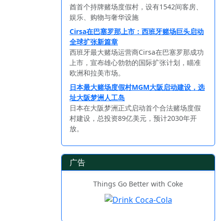
酋首个持牌赌场度假村，设有1542间客房、
娱乐、购物与奢华设施
Cirsa在巴塞罗那上市：西班牙赌场巨头启动
全球扩张新篇章
西班牙最大赌场运营商Cirsa在巴塞罗那成功
上市，宣布雄心勃勃的国际扩张计划，瞄准
欧洲和拉美市场。
日本最大赌场度假村MGM大阪启动建设，选
址大阪梦洲人工岛
日本在大阪梦洲正式启动首个合法赌场度假
村建设，总投资89亿美元，预计2030年开
放。
广告
Things Go Better with Coke