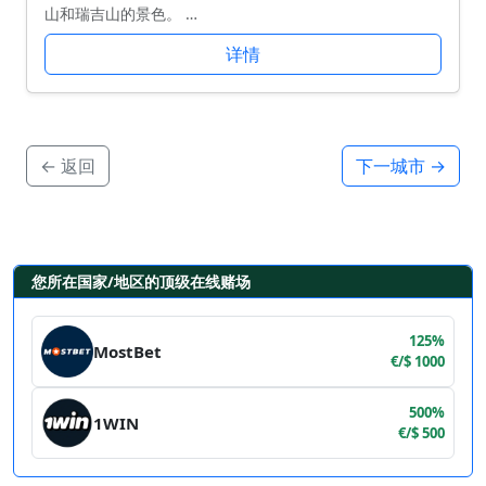
山和瑞吉山的景色。 …
详情
← 返回
下一城市 →
您所在国家/地区的顶级在线赌场
125%
MostBet
€/$ 1000
500%
1WIN
€/$ 500