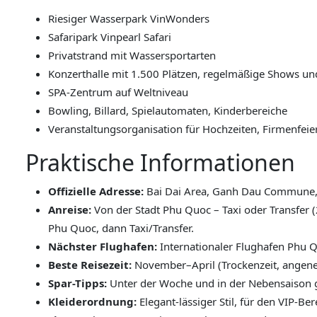
Riesiger Wasserpark VinWonders
Safaripark Vinpearl Safari
Privatstrand mit Wassersportarten
Konzerthalle mit 1.500 Plätzen, regelmäßige Shows und
SPA-Zentrum auf Weltniveau
Bowling, Billard, Spielautomaten, Kinderbereiche
Veranstaltungsorganisation für Hochzeiten, Firmenfei
Praktische Informationen
Offizielle Adresse:
Bai Dai Area, Ganh Dau Commune, P
Anreise:
Von der Stadt Phu Quoc – Taxi oder Transfer 
Phu Quoc, dann Taxi/Transfer.
Nächster Flughafen:
Internationaler Flughafen Phu 
Beste Reisezeit:
November–April (Trockenzeit, angene
Spar-Tipps:
Unter der Woche und in der Nebensaison gi
Kleiderordnung:
Elegant-lässiger Stil, für den VIP-Ber