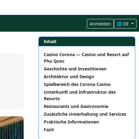
Anmelden
🌐 DE
Inhalt
Casino Corona — Casino und Resort auf
Phu Quoc
Geschichte und Investitionen
Architektur und Design
Spielbereich des Corona Casino
Unterkunft und Infrastruktur des
Resorts
Restaurants und Gastronomie
Zusätzliche Unterhaltung und Services
Praktische Informationen
Fazit