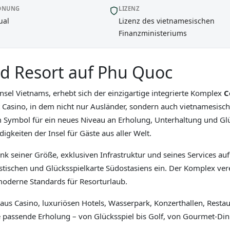
DNUNG
LIZENZ
ual
Lizenz des vietnamesischen
Finanzministeriums
d Resort auf Phu Quoc
nsel Vietnams, erhebt sich der einzigartige integrierte Komplex
C
t Casino, in dem nicht nur Ausländer, sondern auch vietnamesisc
nem Symbol für ein neues Niveau an Erholung, Unterhaltung und Gl
keiten der Insel für Gäste aus aller Welt.
k seiner Größe, exklusiven Infrastruktur und seines Services auf
istischen und Glücksspielkarte Südostasiens ein. Der Komplex ver
moderne Standards für Resorturlaub.
us Casino, luxuriösen Hotels, Wasserpark, Konzerthallen, Restau
e passende Erholung – von Glücksspiel bis Golf, von Gourmet-Din