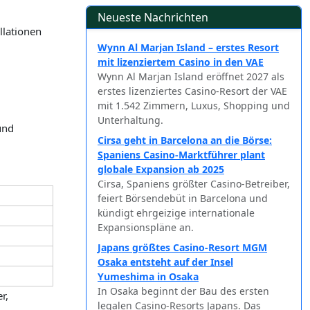
Neueste Nachrichten
llationen
Wynn Al Marjan Island – erstes Resort
mit lizenziertem Casino in den VAE
Wynn Al Marjan Island eröffnet 2027 als
erstes lizenziertes Casino-Resort der VAE
mit 1.542 Zimmern, Luxus, Shopping und
Unterhaltung.
und
Cirsa geht in Barcelona an die Börse:
Spaniens Casino-Marktführer plant
globale Expansion ab 2025
Cirsa, Spaniens größter Casino-Betreiber,
feiert Börsendebüt in Barcelona und
kündigt ehrgeizige internationale
Expansionspläne an.
Japans größtes Casino-Resort MGM
Osaka entsteht auf der Insel
Yumeshima in Osaka
In Osaka beginnt der Bau des ersten
r,
legalen Casino-Resorts Japans. Das