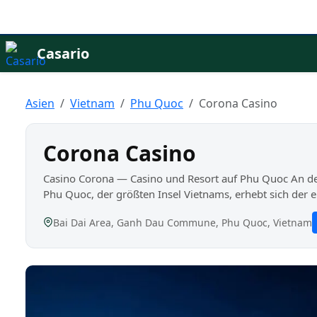
Casario
Asien
Vietnam
Phu Quoc
Corona Casino
Corona Casino
Casino Corona — Casino und Resort auf Phu Quoc An der
Phu Quoc, der größten Insel Vietnams, erhebt sich der ei
Bai Dai Area, Ganh Dau Commune, Phu Quoc, Vietnam