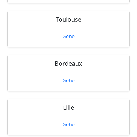
Toulouse
Gehe
Bordeaux
Gehe
Lille
Gehe