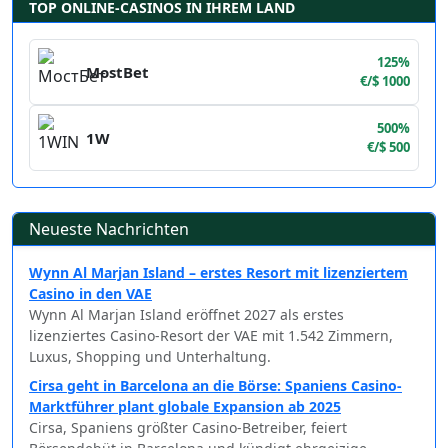
TOP ONLINE-CASINOS IN IHREM LAND
125%
MostBet
€/$ 1000
500%
1W
€/$ 500
Neueste Nachrichten
Wynn Al Marjan Island – erstes Resort mit lizenziertem
Casino in den VAE
Wynn Al Marjan Island eröffnet 2027 als erstes
lizenziertes Casino-Resort der VAE mit 1.542 Zimmern,
Luxus, Shopping und Unterhaltung.
Cirsa geht in Barcelona an die Börse: Spaniens Casino-
Marktführer plant globale Expansion ab 2025
Cirsa, Spaniens größter Casino-Betreiber, feiert