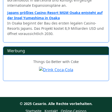
Börsendebüt in Barcelona und kündigt ehrgeizige
internationale Expansionspläne an.
Japans größtes Casino-Resort MGM Osaka entsteht auf
der Insel Yumeshima in Osaka
In Osaka beginnt der Bau des ersten legalen Casino-
Resorts Japans. Das Projekt kostet 8,9 Milliarden USD und
öffnet voraussichtlich 2030.
Werbung
Things Go Better with Coke
© 2025 Casario. Alle Rechte vorbehalten.
Startseite
Kontakt
Online-Casinos