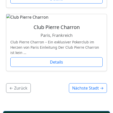
Club Pierre Charron
Paris, Frankreich
Club Pierre Charron – Ein exklusiver Pokerclub im
Herzen von Paris Einleitung Der Club Pierre Charron
ist kein …
Details
← Zurück
Nächste Stadt →