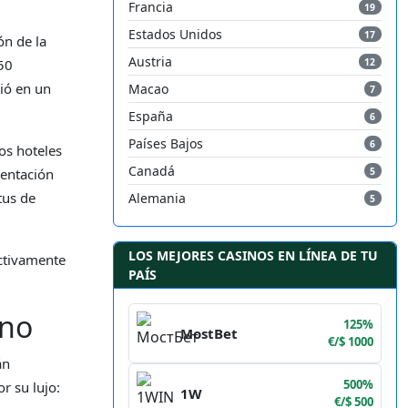
Francia
19
Estados Unidos
17
ón de la
Austria
12
 50
tió en un
Macao
7
España
6
Países Bajos
6
os hoteles
Canadá
5
mentación
tus de
Alemania
5
LOS MEJORES CASINOS EN LÍNEA DE TU
activamente
PAÍS
rno
125%
MostBet
€/$ 1000
án
500%
r su lujo:
1W
€/$ 500