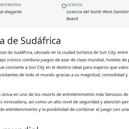
 VESTIMENTA
LICENCIA
ual elegante
Licencia del North West Gambli
Board
a de Sudáfrica
o de Sudáfrica, ubicado en la ciudad turística de Sun City, entre 
lejo icónico combina juegos de azar de clase mundial, hoteles de
ue convierte a Sun City en el destino ideal para viajeros que valora
 visitantes de todo el mundo gracias a su magnitud, comodidad y 
ón única en uno de los resorts de entretenimiento más famosos de 
s innovadora, así como un alto nivel de seguridad y atención per
 de entretenimiento y la posibilidad de combinar el juego con una