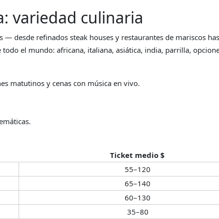
: variedad culinaria
s — desde refinados steak houses y restaurantes de mariscos has
todo el mundo: africana, italiana, asiática, india, parrilla, opcion
es matutinos y cenas con música en vivo.
temáticas.
Ticket medio $
55–120
65–140
60–130
35–80