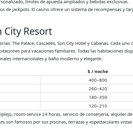
rsonalizado, límites de apuesta ampliados y bebidas exclusivas.
s de jackpots. El casino ofrece un sistema de recompensas y tarj
 City Resort
orías: The Palace, Cascades, Sun City Hotel y Cabanas. Cada uno 
itaciones para vacaciones familiares. Todas las habitaciones dis
n canales internacionales y baño moderno y elegante.
$ / noche
400–800
260–420
180–350
120–210
lejo, room-service 24 horas, servicio de conserjería, alquiler de
eles son famosos por sus piscinas, terrazas y espectaculares vistas 