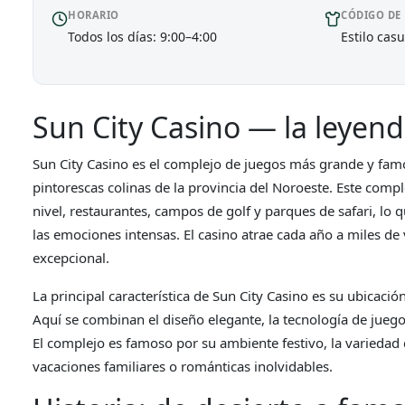
HORARIO
CÓDIGO DE
Todos los días: 9:00–4:00
Estilo cas
Sun City Casino — la leyend
Sun City Casino es el complejo de juegos más grande y famos
pintorescas colinas de la provincia del Noroeste. Este comp
nivel, restaurantes, campos de golf y parques de safari, lo q
las emociones intensas. El casino atrae cada año a miles de
excepcional.
La principal característica de Sun City Casino es su ubicaci
Aquí se combinan el diseño elegante, la tecnología de juego
El complejo es famoso por su ambiente festivo, la variedad
vacaciones familiares o románticas inolvidables.