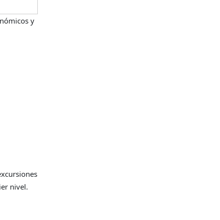
ronómicos y
excursiones
er nivel.