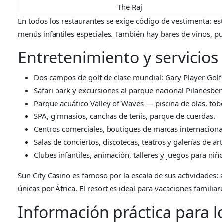
The Raj
En todos los restaurantes se exige código de vestimenta: es
menús infantiles especiales. También hay bares de vinos, pub
Entretenimiento y servicios
Dos campos de golf de clase mundial: Gary Player Golf 
Safari park y excursiones al parque nacional Pilanesber
Parque acuático Valley of Waves — piscina de olas, tob
SPA, gimnasios, canchas de tenis, parque de cuerdas.
Centros comerciales, boutiques de marcas internacional
Salas de conciertos, discotecas, teatros y galerías de art
Clubes infantiles, animación, talleres y juegos para niñ
Sun City Casino es famoso por la escala de sus actividades
únicas por África. El resort es ideal para vacaciones familia
Información práctica para lo