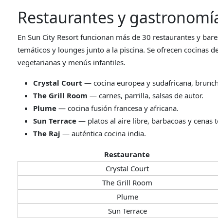
Restaurantes y gastronomía
En Sun City Resort funcionan más de 30 restaurantes y bare
temáticos y lounges junto a la piscina. Se ofrecen cocinas de 
vegetarianas y menús infantiles.
Crystal Court
— cocina europea y sudafricana, brunch
The Grill Room
— carnes, parrilla, salsas de autor.
Plume
— cocina fusión francesa y africana.
Sun Terrace
— platos al aire libre, barbacoas y cenas 
The Raj
— auténtica cocina india.
Restaurante
Crystal Court
The Grill Room
Plume
Sun Terrace