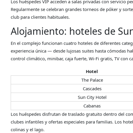
Los huéspedes VIP acceden a salas privadas con servicio pe
Regularmente se celebran grandes torneos de póker y sorteo
club para clientes habituales.
Alojamiento: hoteles de Sun
En el complejo funcionan cuatro hoteles de diferentes categ
experiencia única — desde lujosas suites hasta cómodas hab
control climático, minibar, caja fuerte, Wi-Fi gratis, TV co
Hotel
The Palace
Cascades
Sun City Hotel
Cabanas
Los huéspedes disfrutan de traslado gratuito dentro del comp
clubes infantiles y ofertas especiales para familias. Los hot
colinas y el lago.