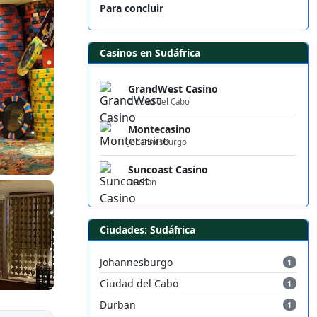
Para concluir
Casinos en Sudáfrica
GrandWest Casino
Ciudad del Cabo
Montecasino
Johannesburgo
Suncoast Casino
Durban
Ciudades: Sudáfrica
Johannesburgo
1
Ciudad del Cabo
1
Durban
1