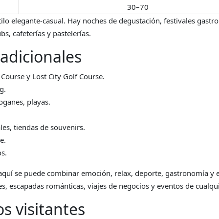
30–70
tilo elegante-casual. Hay noches de degustación, festivales gast
s, cafeterías y pastelerías.
 adicionales
Course y Lost City Golf Course.
g.
oganes, playas.
es, tiendas de souvenirs.
e.
os.
: aquí se puede combinar emoción, relax, deporte, gastronomía y 
res, escapadas románticas, viajes de negocios y eventos de cualqui
s visitantes