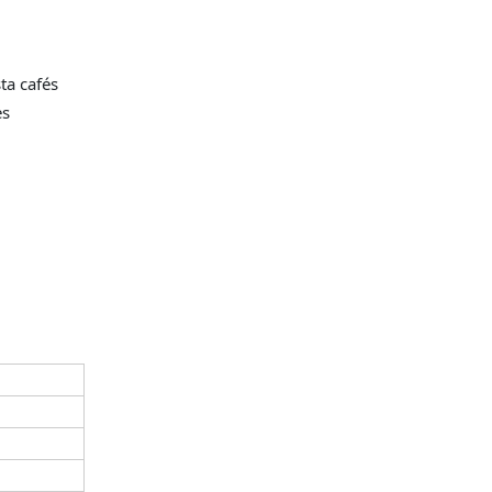
ta cafés
es