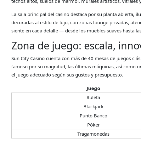
techos altos, suelos de mármol, murales artísticos, vitrales 
La sala principal del casino destaca por su planta abierta, i
decoradas al estilo de lujo, con zonas lounge privadas, aten
siente en cada detalle — desde los muebles suaves hasta l
Zona de juego: escala, inno
Sun City Casino cuenta con más de 40 mesas de juegos clá
famoso por su magnitud, las últimas máquinas, así como una p
el juego adecuado según sus gustos y presupuesto.
Juego
Ruleta
Blackjack
Punto Banco
Póker
Tragamonedas