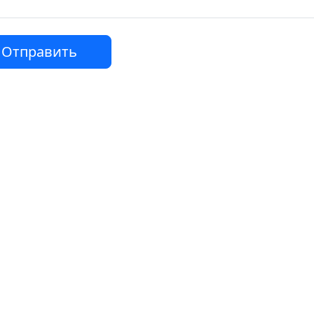
Отправить