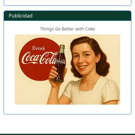
Publicidad
Things Go Better with Coke