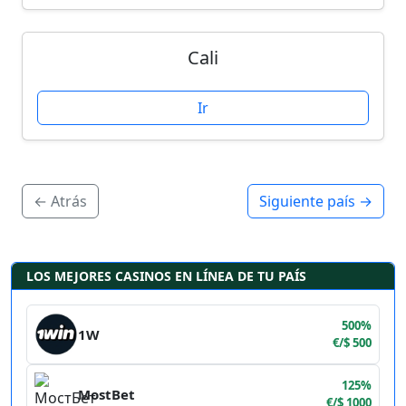
Cali
Ir
← Atrás
Siguiente país →
LOS MEJORES CASINOS EN LÍNEA DE TU PAÍS
500%
1W
€/$ 500
125%
MostBet
€/$ 1000