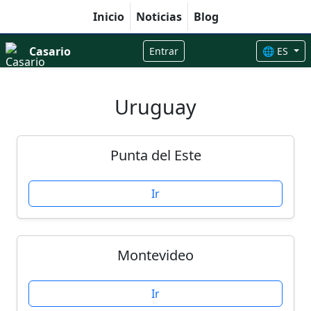
Inicio
Noticias
Blog
Casario
Entrar
🌐 ES
Uruguay
Punta del Este
Ir
Montevideo
Ir