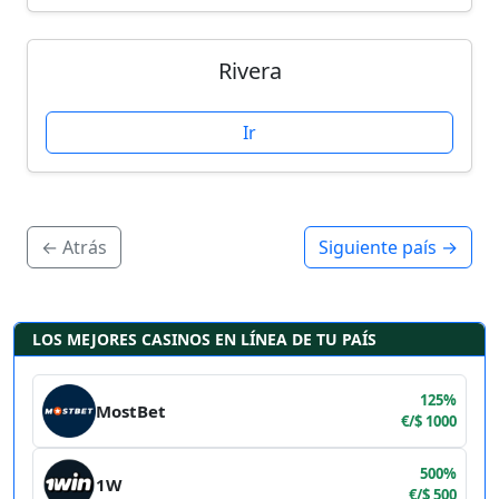
Rivera
Ir
← Atrás
Siguiente país →
LOS MEJORES CASINOS EN LÍNEA DE TU PAÍS
125%
MostBet
€/$ 1000
500%
1W
€/$ 500