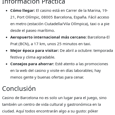
Información Práctica
Cómo llegar:
El casino está en Carrer de la Marina, 19-
21, Port Olímpic, 08005 Barcelona, España. Fácil acceso
en metro (estación Ciutadella/Vila Olímpica), taxi o a pie
desde el paseo marítimo.
Aeropuerto internacional más cercano:
Barcelona-El
Prat (BCN), a 17 km, unos 25 minutos en taxi.
Mejor época para visitar:
De abril a octubre: temporada
festiva y clima agradable.
Consejos para ahorrar:
Esté atento a las promociones
en la web del casino y visite en días laborables; hay
menos gente y buenas ofertas para cenar.
Conclusión
Casino de Barcelona no es solo un lugar para el juego, sino
también un centro de vida cultural y gastronómica en la
ciudad. Aquí todos encontrarán algo a su gusto: póker