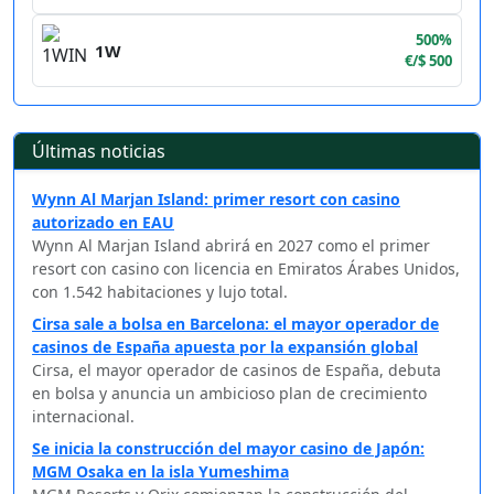
500%
1W
€/$ 500
Últimas noticias
Wynn Al Marjan Island: primer resort con casino
autorizado en EAU
Wynn Al Marjan Island abrirá en 2027 como el primer
resort con casino con licencia en Emiratos Árabes Unidos,
con 1.542 habitaciones y lujo total.
Cirsa sale a bolsa en Barcelona: el mayor operador de
casinos de España apuesta por la expansión global
Cirsa, el mayor operador de casinos de España, debuta
en bolsa y anuncia un ambicioso plan de crecimiento
internacional.
Se inicia la construcción del mayor casino de Japón:
MGM Osaka en la isla Yumeshima