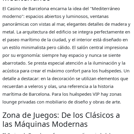
El Casino de Barcelona encarna la idea del "Mediterráneo
moderno": espacios abiertos y luminosos, ventanas
panorámicas con vistas al mar, elegantes detalles de madera y
metal. La arquitectura del edificio se integra perfectamente en
el paseo marítimo de la ciudad, y el interior está diseñado en
un estilo minimalista pero cálido. El salón central impresiona
por su ergonomía: siempre hay espacio y nunca se siente
abarrotado. Se presta especial atención a la iluminación y la
acústica para crear el máximo confort para los huéspedes. Un
detalle a destacar: en la decoración se utilizan elementos que
recuerdan a veleros y olas, una referencia a la historia
marítima de Barcelona. Para los huéspedes VIP hay zonas
lounge privadas con mobiliario de diseño y obras de arte.
Zona de Juegos: De los Clásicos a
las Máquinas Modernas