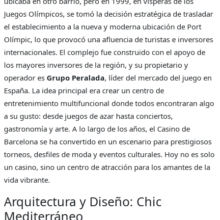
ubicaba en otro barrio, pero en 1999, en vísperas de los
Juegos Olímpicos, se tomó la decisión estratégica de trasladar
el establecimiento a la nueva y moderna ubicación de Port
Olímpic, lo que provocó una afluencia de turistas e inversores
internacionales. El complejo fue construido con el apoyo de
los mayores inversores de la región, y su propietario y
operador es
Grupo Peralada
, líder del mercado del juego en
España. La idea principal era crear un centro de
entretenimiento multifuncional donde todos encontraran algo
a su gusto: desde juegos de azar hasta conciertos,
gastronomía y arte. A lo largo de los años, el Casino de
Barcelona se ha convertido en un escenario para prestigiosos
torneos, desfiles de moda y eventos culturales. Hoy no es solo
un casino, sino un centro de atracción para los amantes de la
vida vibrante.
Arquitectura y Diseño: Chic
Mediterráneo