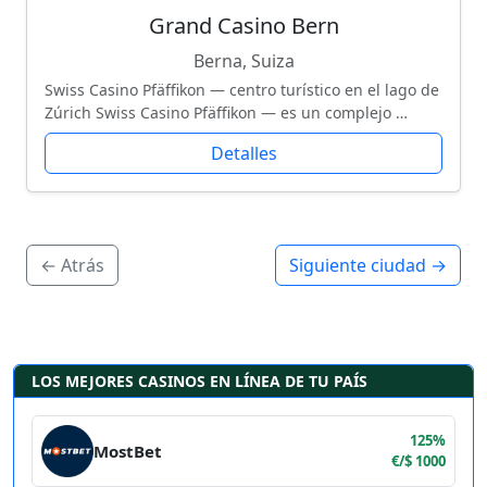
Grand Casino Bern
Berna, Suiza
Swiss Casino Pfäffikon — centro turístico en el lago de
Zúrich Swiss Casino Pfäffikon — es un complejo …
Detalles
← Atrás
Siguiente ciudad →
LOS MEJORES CASINOS EN LÍNEA DE TU PAÍS
125%
MostBet
€/$ 1000