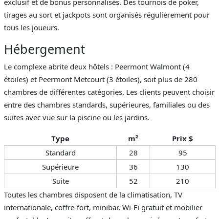
exclusif et de bonus personnalisés. Des tournois de poker,
tirages au sort et jackpots sont organisés régulièrement pour
tous les joueurs.
Hébergement
Le complexe abrite deux hôtels : Peermont Walmont (4
étoiles) et Peermont Metcourt (3 étoiles), soit plus de 280
chambres de différentes catégories. Les clients peuvent choisir
entre des chambres standards, supérieures, familiales ou des
suites avec vue sur la piscine ou les jardins.
Type
m²
Prix $
Standard
28
95
Supérieure
36
130
Suite
52
210
Toutes les chambres disposent de la climatisation, TV
internationale, coffre-fort, minibar, Wi-Fi gratuit et mobilier