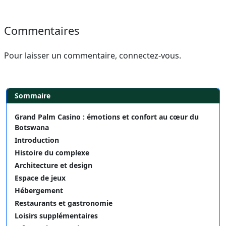
Commentaires
Pour laisser un commentaire, connectez-vous.
Sommaire
Grand Palm Casino : émotions et confort au cœur du
Botswana
Introduction
Histoire du complexe
Architecture et design
Espace de jeux
Hébergement
Restaurants et gastronomie
Loisirs supplémentaires