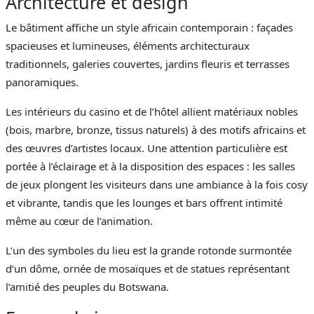
Architecture et design
Le bâtiment affiche un style africain contemporain : façades
spacieuses et lumineuses, éléments architecturaux
traditionnels, galeries couvertes, jardins fleuris et terrasses
panoramiques.
Les intérieurs du casino et de l’hôtel allient matériaux nobles
(bois, marbre, bronze, tissus naturels) à des motifs africains et
des œuvres d’artistes locaux. Une attention particulière est
portée à l’éclairage et à la disposition des espaces : les salles
de jeux plongent les visiteurs dans une ambiance à la fois cosy
et vibrante, tandis que les lounges et bars offrent intimité
même au cœur de l’animation.
L’un des symboles du lieu est la grande rotonde surmontée
d’un dôme, ornée de mosaïques et de statues représentant
l’amitié des peuples du Botswana.