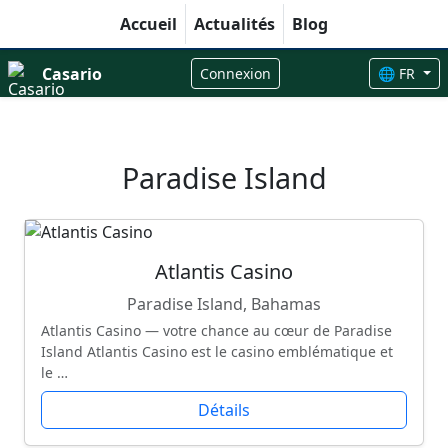
Accueil
Actualités
Blog
Casario
Connexion
🌐 FR
Paradise Island
Atlantis Casino
Paradise Island, Bahamas
Atlantis Casino — votre chance au cœur de Paradise
Island Atlantis Casino est le casino emblématique et
le …
Détails