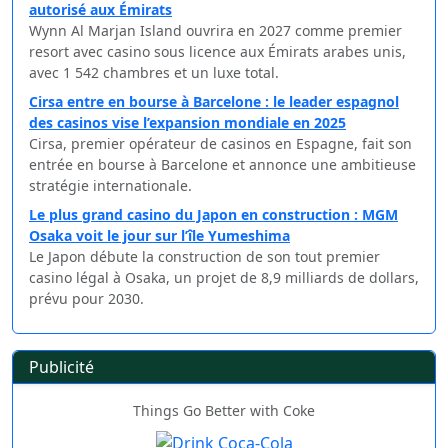
autorisé aux Émirats
Wynn Al Marjan Island ouvrira en 2027 comme premier
resort avec casino sous licence aux Émirats arabes unis,
avec 1 542 chambres et un luxe total.
Cirsa entre en bourse à Barcelone : le leader espagnol
des casinos vise l’expansion mondiale en 2025
Cirsa, premier opérateur de casinos en Espagne, fait son
entrée en bourse à Barcelone et annonce une ambitieuse
stratégie internationale.
Le plus grand casino du Japon en construction : MGM
Osaka voit le jour sur l’île Yumeshima
Le Japon débute la construction de son tout premier
casino légal à Osaka, un projet de 8,9 milliards de dollars,
prévu pour 2030.
Publicité
Things Go Better with Coke