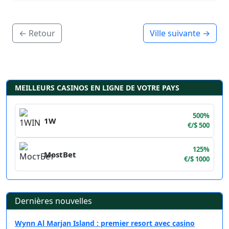
← Retour
Ville suivante →
MEILLEURS CASINOS EN LIGNE DE VOTRE PAYS
500%
1W
€/$ 500
125%
MostBet
€/$ 1000
Dernières nouvelles
Wynn Al Marjan Island : premier resort avec casino