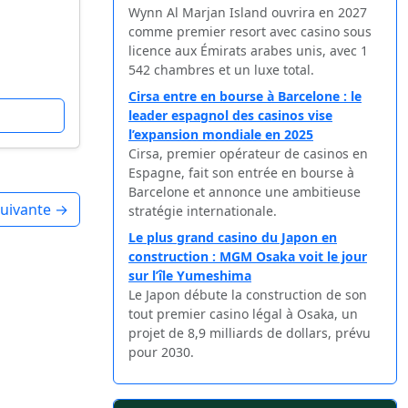
Wynn Al Marjan Island ouvrira en 2027
comme premier resort avec casino sous
licence aux Émirats arabes unis, avec 1
542 chambres et un luxe total.
Cirsa entre en bourse à Barcelone : le
leader espagnol des casinos vise
l’expansion mondiale en 2025
Cirsa, premier opérateur de casinos en
Espagne, fait son entrée en bourse à
Barcelone et annonce une ambitieuse
 suivante →
stratégie internationale.
Le plus grand casino du Japon en
construction : MGM Osaka voit le jour
sur l’île Yumeshima
Le Japon débute la construction de son
tout premier casino légal à Osaka, un
projet de 8,9 milliards de dollars, prévu
pour 2030.