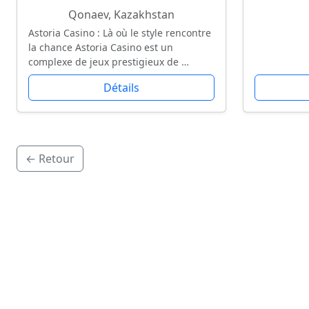
Qonaev, Kazakhstan
Astoria Casino : Là où le style rencontre
la chance Astoria Casino est un
complexe de jeux prestigieux de …
Détails
← Retour