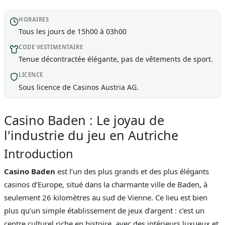
HORAIRES
Tous les jours de 15h00 à 03h00
CODE VESTIMENTAIRE
Tenue décontractée élégante, pas de vêtements de sport.
LICENCE
Sous licence de Casinos Austria AG.
Casino Baden : Le joyau de
l'industrie du jeu en Autriche
Introduction
Casino Baden
est l’un des plus grands et des plus élégants
casinos d’Europe, situé dans la charmante ville de Baden, à
seulement 26 kilomètres au sud de Vienne. Ce lieu est bien
plus qu’un simple établissement de jeux d’argent : c’est un
centre culturel riche en histoire, avec des intérieurs luxueux et