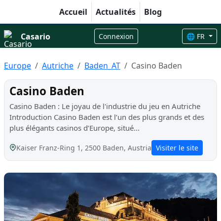
Accueil
Actualités
Blog
Casario
Connexion
🌐 FR
Europe
Autriche
Baden_AT
Casino Baden
Casino Baden
Casino Baden : Le joyau de l'industrie du jeu en Autriche
Introduction Casino Baden est l’un des plus grands et des
plus élégants casinos d’Europe, situé...
Kaiser Franz-Ring 1, 2500 Baden, Austria
Visiter le site