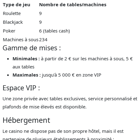
Type de jeu
Nombre de tables/machines
Roulette
9
Blackjack
9
Poker
6 (tables cash)
Machines à sous
234
Gamme de mises :
Minimales :
à partir de 2 € sur les machines à sous, 5 €
aux tables
Maximales :
jusqu’à 5 000 € en zone VIP
Espace VIP :
Une zone privée avec tables exclusives, service personnalisé et
plafonds de mise élevés est disponible.
Hébergement
Le casino ne dispose pas de son propre hôtel, mais il est
partenaire de plusieurs établissements à proximité :