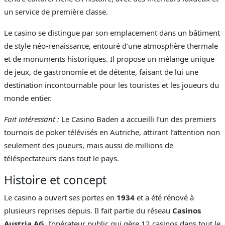
un service de première classe.
Le casino se distingue par son emplacement dans un bâtiment
de style néo-renaissance, entouré d’une atmosphère thermale
et de monuments historiques. Il propose un mélange unique
de jeux, de gastronomie et de détente, faisant de lui une
destination incontournable pour les touristes et les joueurs du
monde entier.
Fait intéressant :
Le Casino Baden a accueilli l’un des premiers
tournois de poker télévisés en Autriche, attirant l’attention non
seulement des joueurs, mais aussi de millions de
téléspectateurs dans tout le pays.
Histoire et concept
Le casino a ouvert ses portes en
1934
et a été rénové à
plusieurs reprises depuis. Il fait partie du réseau
Casinos
Austria AG
, l’opérateur public qui gère 12 casinos dans tout le