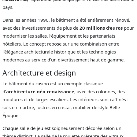
pays.
Dans les années 1990, le bâtiment a été entièrement rénové,
avec des investissements de plus de
20 millions d’euros
pour
moderniser les salles, l’équipement et les partenariats
hôteliers. Le concept repose sur une combinaison entre
l’élégance architecturale historique et les technologies
modernes au service d’un divertissement haut de gamme.
Architecture et design
Le bâtiment du casino est un exemple classique
d’
architecture néo-renaissance
, avec des colonnes, des
moulures et de larges escaliers. Les intérieurs sont raffinés :
sols en marbre, lustres en cristal, mobilier de style Belle
Époque.
Chaque salle de jeu est soigneusement décorée selon un
thème distinct. La salle de la roulette présente des vitraux