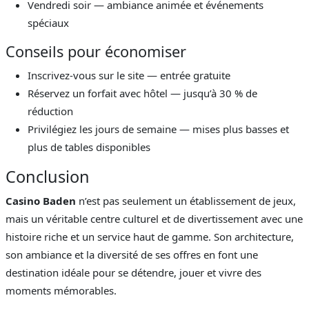
Vendredi soir — ambiance animée et événements
spéciaux
Conseils pour économiser
Inscrivez-vous sur le site — entrée gratuite
Réservez un forfait avec hôtel — jusqu’à 30 % de
réduction
Privilégiez les jours de semaine — mises plus basses et
plus de tables disponibles
Conclusion
Casino Baden
n’est pas seulement un établissement de jeux,
mais un véritable centre culturel et de divertissement avec une
histoire riche et un service haut de gamme. Son architecture,
son ambiance et la diversité de ses offres en font une
destination idéale pour se détendre, jouer et vivre des
moments mémorables.