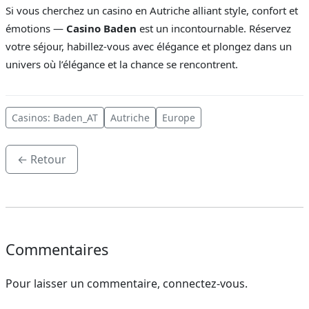
Si vous cherchez un casino en Autriche alliant style, confort et
émotions —
Casino Baden
est un incontournable. Réservez
votre séjour, habillez-vous avec élégance et plongez dans un
univers où l’élégance et la chance se rencontrent.
Casinos: Baden_AT
Autriche
Europe
← Retour
Commentaires
Pour laisser un commentaire, connectez-vous.