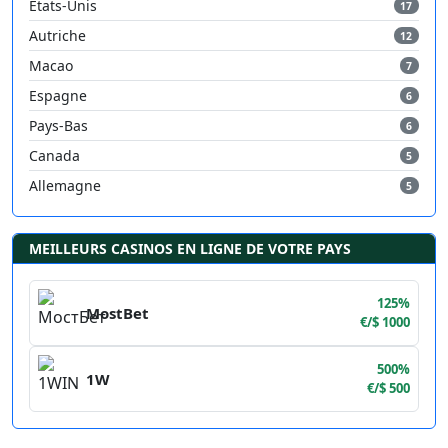
États-Unis
17
Autriche
12
Macao
7
Espagne
6
Pays-Bas
6
Canada
5
Allemagne
5
MEILLEURS CASINOS EN LIGNE DE VOTRE PAYS
125%
MostBet
€/$ 1000
500%
1W
€/$ 500