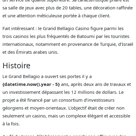
sa salle de jeux avec plus de 20 tables, une décoration raffinée
et une attention méticuleuse portée à chaque client.
Fait intéressant : le Grand Bellagio Casino figure parmi les
trois casinos les plus fréquentés de Batoumi par les touristes
internationaux, notamment en provenance de Turquie, d’Israël
et des Émirats arabes unis.
Histoire
Le Grand Bellagio a ouvert ses portes il y a
{datetime.now().year - 5}
ans, après deux ans de travaux et
un investissement dépassant les 12 millions de dollars. Le
projet a été financé par un consortium d’investisseurs
géorgiens et moyen-orientaux. L’objectif était de créer non
seulement un casino, mais un complexe élégant et accessible
à la fois.