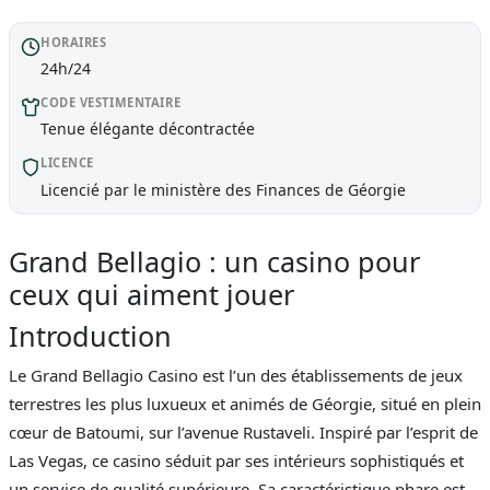
HORAIRES
24h/24
CODE VESTIMENTAIRE
Tenue élégante décontractée
LICENCE
Licencié par le ministère des Finances de Géorgie
Grand Bellagio : un casino pour
ceux qui aiment jouer
Introduction
Le Grand Bellagio Casino est l’un des établissements de jeux
terrestres les plus luxueux et animés de Géorgie, situé en plein
cœur de Batoumi, sur l’avenue Rustaveli. Inspiré par l’esprit de
Las Vegas, ce casino séduit par ses intérieurs sophistiqués et
un service de qualité supérieure. Sa caractéristique phare est