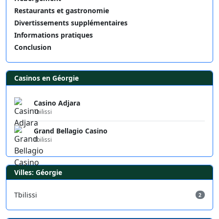
Restaurants et gastronomie
Divertissements supplémentaires
Informations pratiques
Conclusion
Casinos en Géorgie
Casino Adjara
Tbilissi
Grand Bellagio Casino
Tbilissi
Villes: Géorgie
Tbilissi
2