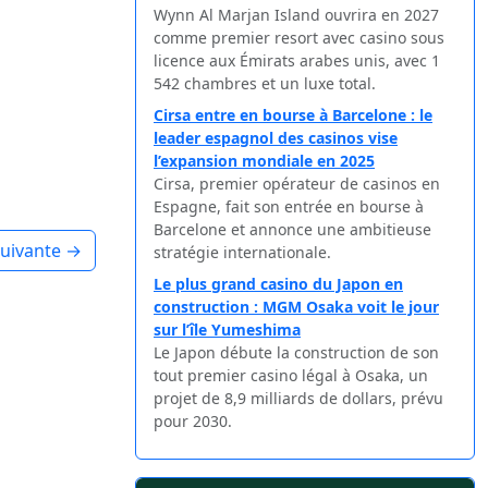
Wynn Al Marjan Island ouvrira en 2027
comme premier resort avec casino sous
licence aux Émirats arabes unis, avec 1
542 chambres et un luxe total.
Cirsa entre en bourse à Barcelone : le
leader espagnol des casinos vise
l’expansion mondiale en 2025
Cirsa, premier opérateur de casinos en
Espagne, fait son entrée en bourse à
Barcelone et annonce une ambitieuse
 suivante →
stratégie internationale.
Le plus grand casino du Japon en
construction : MGM Osaka voit le jour
sur l’île Yumeshima
Le Japon débute la construction de son
tout premier casino légal à Osaka, un
projet de 8,9 milliards de dollars, prévu
pour 2030.