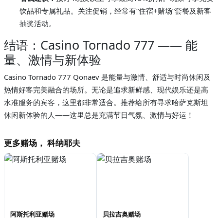
饮品和专属礼品。关注促销，经常有“住宿+赌场”套餐及新客
抽奖活动。
结语：Casino Tornado 777 —— 能
量、激情与新体验
Casino Tornado 777 Qonaev 是能量与激情、舒适与时尚休闲及
热情好客完美融合的场所。无论是追求新鲜感、现代娱乐还是高
水准服务的宾客，这里都非常适合。推荐给所有寻求哈萨克斯坦
休闲新体验的人——这里总是充满节日气氛、激情与好运！
更多赌场， 科纳耶夫
阿斯托利亚赌场
贝拉吉奥赌场