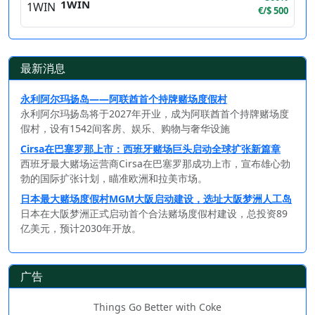
1WIN
€/$ 500
最新消息
永利阿尔玛扬岛——阿联酋首个持牌赌场度假村
永利阿尔玛扬岛将于2027年开业，成为阿联酋首个持牌赌场度
假村，设有1542间客房、娱乐、购物与奢华设施
Cirsa在巴塞罗那上市：西班牙赌场巨头启动全球扩张新篇章
西班牙最大赌场运营商Cirsa在巴塞罗那成功上市，宣布雄心勃
勃的国际扩张计划，瞄准欧洲和拉美市场。
日本最大赌场度假村MGM大阪启动建设，选址大阪梦洲人工岛
日本在大阪梦洲正式启动首个合法赌场度假村建设，总投资89
亿美元，预计2030年开放。
广告
Things Go Better with Coke