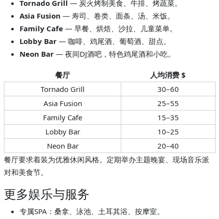
Tornado Grill
— 炭火烤制美食、牛排、烤蔬菜。
Asia Fusion
— 寿司、卷类、面条、汤、米饭。
Family Cafe
— 早餐、烘焙、沙拉、儿童菜单。
Lobby Bar
— 咖啡、鸡尾酒、葡萄酒、甜点。
Neon Bar
— 夜间DJ酒吧，特色鸡尾酒和小吃。
餐厅
人均消费 $
Tornado Grill
30–60
Asia Fusion
25–55
Family Cafe
15–35
Lobby Bar
10–25
Neon Bar
20–40
餐厅要求着装为优雅休闲风格。定期举办主题晚宴、现场音乐派
对和美食节。
更多娱乐与服务
专属SPA：桑拿、泳池、土耳其浴、按摩室。