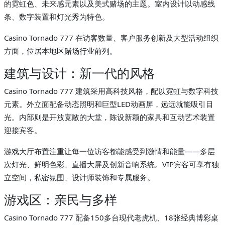
的霓虹色、未来感元素以及美式赌场的主题。室内设计以动感线
条、数字装置和灯光秀为特色。
Casino Tornado 777 在访客数量、客户服务创新及大型活动组织
方面，位居本地区赌场行业前列。
建筑与设计：新一代的风格
Casino Tornado 777 建筑采用高科技风格，配以霓虹与数字科技
元素。外立面配备动态照明和巨型LED动画屏，远远就能吸引目
光。内部则是开放宽敞的大堂，陈设新颖的家具和互动艺术装置
迎接宾客。
游戏大厅布置注重让每一位访客都能感受到激情和能量——多层
次灯光、鲜明色彩、直播大屏及创新音响系统。VIP宾客可享有独
立空间，私密氛围、设计师装饰和专属服务。
游戏区：亲民与多样
Casino Tornado 777 配备150多台现代老虎机、18张经典博彩桌