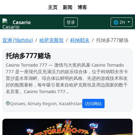
主页
新闻
博客
Casario
登录
🌐 ZH
亚洲 (Yàzhōu)
哈萨克斯坦
科纳耶夫
托纳多777赌场
托纳多777赌场
Casino Tornado 777 — 激情与大奖的风暴 Casino Tornado
777 是一座现代且充满活力的娱乐综合体，位于科纳耶夫市卡
普沙盖水库湖畔。综合体以鲜明的风格、先进的游戏技术和友
好的氛围著称，每年吸引着来自哈萨克斯坦及周边国家的数千
名宾客。Casino Tornado 777...
Qonaev, Almaty Region, Kazakhstan
访问网站