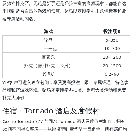
及独立扑克区。无论是新手还是经验丰富的高额玩家，都能在这
里找到适合自己的游戏和预算。赌场以定期举办主题锦标赛和常
客专属活动闻名。
游戏
投注额 $
轮盘
5–350
二十一点
10–700
百家乐
20–1200
扑克（德州扑克，绿洲）
20–1500
老虎机
0.2–60
VIP客户可进入独立包间，享受更高投注上限、专属经理、特色饮
品和私密游戏环境。赌场还定期举办抽奖、累积大奖活动和免费
扑克大师班。
住宿：Tornado 酒店及度假村
Casino Tornado 777 与同名 Tornado 酒店及度假村相连，拥有
85间不同档次客房——从经济型到豪华型一应俱全。所有房间均