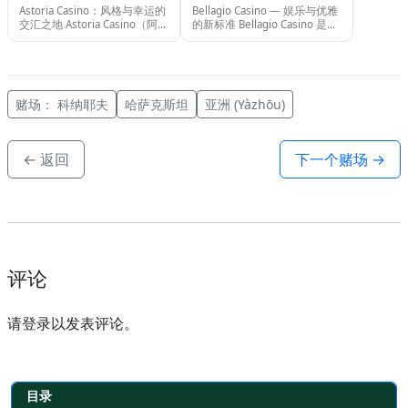
Astoria Casino：风格与幸运的
Bellagio Casino — 娱乐与优雅
交汇之地 Astoria Casino（阿斯
的新标准 Bellagio Casino 是科
托利亚赌场）是一家新一代的
纳耶夫市最耀眼、最具地位的
高端娱乐综合体，坐落于
赌场综合体之一，坐落于风景
Qonaev市，依傍风景如画的卡
如画的卡普沙盖水库湖畔。该
普沙盖水库岸边。在这里，现
综合体融合了欧洲奢华氛围、
代科技、欧洲待客之道与东方
现代科技与东方好客之道，已
赌场： 科纳耶夫
哈萨克斯坦
亚洲 (Yàzhōu)
色彩交相辉映。Astoria...
成为哈萨克斯坦博彩区的主要
名片之一。Bellagio Casino...
← 返回
下一个赌场 →
评论
请登录以发表评论。
目录