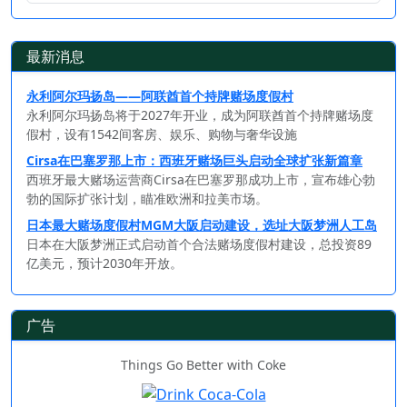
最新消息
永利阿尔玛扬岛——阿联酋首个持牌赌场度假村
永利阿尔玛扬岛将于2027年开业，成为阿联酋首个持牌赌场度
假村，设有1542间客房、娱乐、购物与奢华设施
Cirsa在巴塞罗那上市：西班牙赌场巨头启动全球扩张新篇章
西班牙最大赌场运营商Cirsa在巴塞罗那成功上市，宣布雄心勃
勃的国际扩张计划，瞄准欧洲和拉美市场。
日本最大赌场度假村MGM大阪启动建设，选址大阪梦洲人工岛
日本在大阪梦洲正式启动首个合法赌场度假村建设，总投资89
亿美元，预计2030年开放。
广告
Things Go Better with Coke