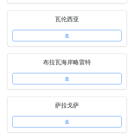
瓦伦西亚
去
布拉瓦海岸略雷特
去
萨拉戈萨
去