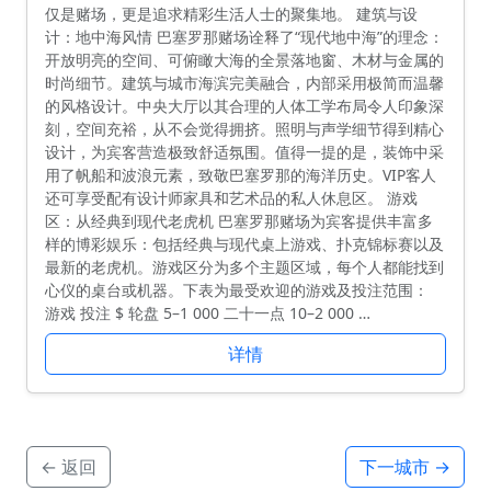
仅是赌场，更是追求精彩生活人士的聚集地。 建筑与设
计：地中海风情 巴塞罗那赌场诠释了“现代地中海”的理念：
开放明亮的空间、可俯瞰大海的全景落地窗、木材与金属的
时尚细节。建筑与城市海滨完美融合，内部采用极简而温馨
的风格设计。中央大厅以其合理的人体工学布局令人印象深
刻，空间充裕，从不会觉得拥挤。照明与声学细节得到精心
设计，为宾客营造极致舒适氛围。值得一提的是，装饰中采
用了帆船和波浪元素，致敬巴塞罗那的海洋历史。VIP客人
还可享受配有设计师家具和艺术品的私人休息区。 游戏
区：从经典到现代老虎机 巴塞罗那赌场为宾客提供丰富多
样的博彩娱乐：包括经典与现代桌上游戏、扑克锦标赛以及
最新的老虎机。游戏区分为多个主题区域，每个人都能找到
心仪的桌台或机器。下表为最受欢迎的游戏及投注范围：
游戏 投注 $ 轮盘 5–1 000 二十一点 10–2 000 …
详情
← 返回
下一城市 →