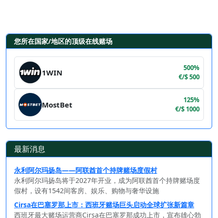
您所在国家/地区的顶级在线赌场
500%
1WIN
€/$ 500
125%
MostBet
€/$ 1000
最新消息
永利阿尔玛扬岛——阿联酋首个持牌赌场度假村
永利阿尔玛扬岛将于2027年开业，成为阿联酋首个持牌赌场度
假村，设有1542间客房、娱乐、购物与奢华设施
Cirsa在巴塞罗那上市：西班牙赌场巨头启动全球扩张新篇章
西班牙最大赌场运营商Cirsa在巴塞罗那成功上市，宣布雄心勃