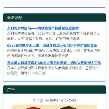
最新消息
永利阿尔玛扬岛——阿联酋首个持牌赌场度假村
永利阿尔玛扬岛将于2027年开业，成为阿联酋首个持牌赌场度
假村，设有1542间客房、娱乐、购物与奢华设施
Cirsa在巴塞罗那上市：西班牙赌场巨头启动全球扩张新篇章
西班牙最大赌场运营商Cirsa在巴塞罗那成功上市，宣布雄心勃
勃的国际扩张计划，瞄准欧洲和拉美市场。
日本最大赌场度假村MGM大阪启动建设，选址大阪梦洲人工岛
日本在大阪梦洲正式启动首个合法赌场度假村建设，总投资89
亿美元，预计2030年开放。
广告
Things Go Better with Coke