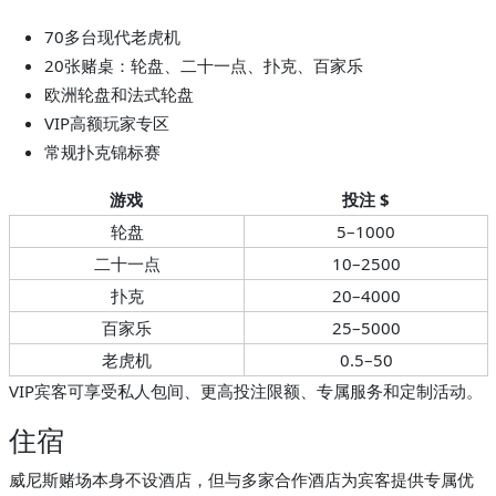
70多台现代老虎机
20张赌桌：轮盘、二十一点、扑克、百家乐
欧洲轮盘和法式轮盘
VIP高额玩家专区
常规扑克锦标赛
游戏
投注 $
轮盘
5–1000
二十一点
10–2500
扑克
20–4000
百家乐
25–5000
老虎机
0.5–50
VIP宾客可享受私人包间、更高投注限额、专属服务和定制活动。
住宿
威尼斯赌场本身不设酒店，但与多家合作酒店为宾客提供专属优