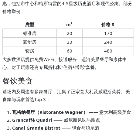
惠，包括市中心和梅斯特雷的4-5星级历史酒店和现代公寓。部分
价格举例：
房型
m²
价格 $
标准房
20
170
豪华房
30
240
套房
60
480
大多数酒店提供免费Wi-Fi、接送服务、运河美景餐厅和康体中
心。对于玩家还有专属折扣和“住宿+博彩”套餐。
餐饮美食
赌场内及周边有多家餐厅，汇集了正宗意大利及威尼斯菜肴。美
食家与玩家首选Top 3：
瓦格纳餐厅（Ristorante Wagner）
—— 意大利高级美食
Grancaffè Quadri
—— 威尼斯风味与甜点
Canal Grande Bistrot
—— 轻食与鸡尾酒