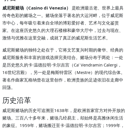
威尼斯赌场（Casino di Venezia）
是欧洲最古老、世界上最具
传奇色彩的赌场之一。赌场坐落于著名的大运河畔，位于威尼斯
市中心，每年吸引着来自全球的博彩爱好者、艺术与文化鉴赏
家。在这座历史悠久的大理石楼梯和豪华大厅中，过去与现在、
激情与优雅在这里交融，成就了真正的威尼斯生活艺术。
威尼斯赌场的独特之处在于，它将文艺复兴时期的奢华、经典的
威尼斯服务和丰富的游戏选择完美结合。赌场分布于两处：一处
是历史悠久的卡·温德拉明·卡尔吉宫（Ca’ Vendramin Calergi，
16世纪宫殿），另一处是梅斯特雷区（Mestre）的现代综合体。
著名作曲家瓦格纳曾在这里创作，欧洲贵族的足迹依旧在走廊中
回荡。
历史沿革
威尼斯赌场的历史可追溯至1638年，是欧洲首家官方对外开放的
赌场。三百八十多年来，赌场几经易主，却始终是高雅休闲生活
的象征。1959年，赌场搬迁至卡·温德拉明·卡尔吉宫；1999年，