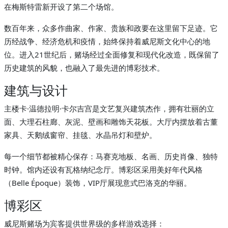
在梅斯特雷新开设了第二个场馆。
数百年来，众多作曲家、作家、贵族和政要在这里留下足迹。它
历经战争、经济危机和疫情，始终保持着威尼斯文化中心的地
位。进入21世纪后，赌场经过全面修复和现代化改造，既保留了
历史建筑的风貌，也融入了最先进的博彩技术。
建筑与设计
主楼卡·温德拉明·卡尔吉宫是文艺复兴建筑杰作，拥有壮丽的立
面、大理石柱廊、灰泥、壁画和雕饰天花板。大厅内摆放着古董
家具、天鹅绒窗帘、挂毯、水晶吊灯和壁炉。
每一个细节都被精心保存：马赛克地板、名画、历史肖像、独特
时钟。馆内还设有瓦格纳纪念厅。博彩区采用美好年代风格
（Belle Époque）装饰，VIP厅展现意式巴洛克的华丽。
博彩区
威尼斯赌场为宾客提供世界级的多样游戏选择：