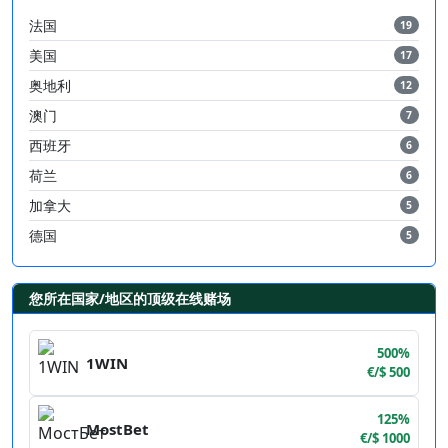
法国
19
美国
17
奥地利
12
澳门
7
西班牙
6
荷兰
6
加拿大
5
德国
5
您所在国家/地区的顶级在线赌场
500%
1WIN
€/$ 500
125%
MostBet
€/$ 1000