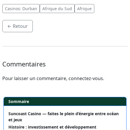
Casinos: Durban
Afrique du Sud
Afrique
← Retour
Commentaires
Pour laisser un commentaire, connectez-vous.
Sommaire
Suncoast Casino — faites le plein d’énergie entre océan
et jeux
Histoire : investissement et développement