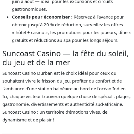
juin à août — idéal pour les excursions et circuits
gastronomiques.
Conseils pour économiser :
Réservez à l’avance pour
obtenir jusqu’à 20 % de réduction, surveillez les offres
« hôtel + casino », les promotions pour les joueurs, dîners
gratuits et réductions au spa pour les longs séjours.
Suncoast Casino — la fête du soleil,
du jeu et de la mer
Suncoast Casino Durban est le choix idéal pour ceux qui
souhaitent vivre le frisson du jeu, profiter du confort et de
l’ambiance d’une station balnéaire au bord de l’océan Indien.
Ici, chaque visiteur trouvera quelque chose de spécial : plages,
gastronomie, divertissements et authenticité sud-africaine.
Suncoast Casino : un territoire d’émotions vives, de
dynamisme et de plaisir !