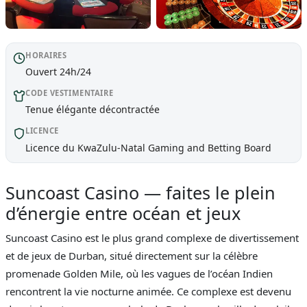
HORAIRES
Ouvert 24h/24
CODE VESTIMENTAIRE
Tenue élégante décontractée
LICENCE
Licence du KwaZulu-Natal Gaming and Betting Board
Suncoast Casino — faites le plein
d’énergie entre océan et jeux
Suncoast Casino est le plus grand complexe de divertissement
et de jeux de Durban, situé directement sur la célèbre
promenade Golden Mile, où les vagues de l’océan Indien
rencontrent la vie nocturne animée. Ce complexe est devenu