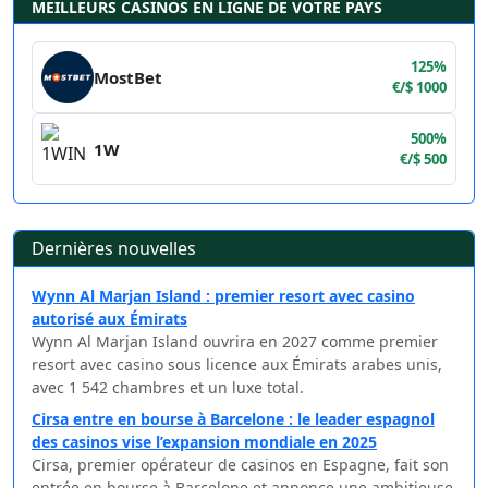
MEILLEURS CASINOS EN LIGNE DE VOTRE PAYS
125%
MostBet
€/$ 1000
500%
1W
€/$ 500
Dernières nouvelles
Wynn Al Marjan Island : premier resort avec casino
autorisé aux Émirats
Wynn Al Marjan Island ouvrira en 2027 comme premier
resort avec casino sous licence aux Émirats arabes unis,
avec 1 542 chambres et un luxe total.
Cirsa entre en bourse à Barcelone : le leader espagnol
des casinos vise l’expansion mondiale en 2025
Cirsa, premier opérateur de casinos en Espagne, fait son
entrée en bourse à Barcelone et annonce une ambitieuse