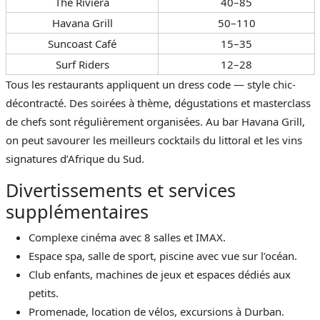
The Riviera
40–85
Havana Grill
50–110
Suncoast Café
15–35
Surf Riders
12–28
Tous les restaurants appliquent un dress code — style chic-
décontracté. Des soirées à thème, dégustations et masterclass
de chefs sont régulièrement organisées. Au bar Havana Grill,
on peut savourer les meilleurs cocktails du littoral et les vins
signatures d’Afrique du Sud.
Divertissements et services
supplémentaires
Complexe cinéma avec 8 salles et IMAX.
Espace spa, salle de sport, piscine avec vue sur l’océan.
Club enfants, machines de jeux et espaces dédiés aux
petits.
Promenade, location de vélos, excursions à Durban.