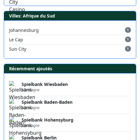
Villes: Afrique du Sud
Johannesburg
1
Le Cap
1
Sun City
1
Récemment ajoutés
Spielbank Wiesbaden
Allemagne
Spielbank Baden-Baden
Allemagne
Spielbank Hohensyburg
Allemagne
Spielbank Berlin