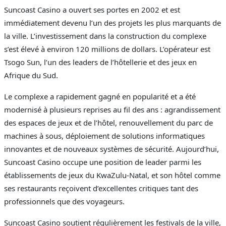
Suncoast Casino a ouvert ses portes en 2002 et est
immédiatement devenu l’un des projets les plus marquants de
la ville. L’investissement dans la construction du complexe
s’est élevé à environ 120 millions de dollars. L’opérateur est
Tsogo Sun, l’un des leaders de l’hôtellerie et des jeux en
Afrique du Sud.
Le complexe a rapidement gagné en popularité et a été
modernisé à plusieurs reprises au fil des ans : agrandissement
des espaces de jeux et de l’hôtel, renouvellement du parc de
machines à sous, déploiement de solutions informatiques
innovantes et de nouveaux systèmes de sécurité. Aujourd’hui,
Suncoast Casino occupe une position de leader parmi les
établissements de jeux du KwaZulu-Natal, et son hôtel comme
ses restaurants reçoivent d’excellentes critiques tant des
professionnels que des voyageurs.
Suncoast Casino soutient régulièrement les festivals de la ville,