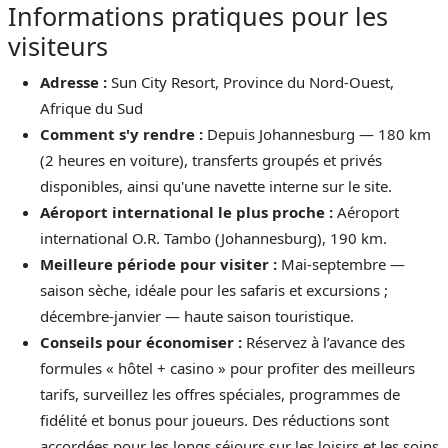
Informations pratiques pour les
visiteurs
Adresse :
Sun City Resort, Province du Nord-Ouest,
Afrique du Sud
Comment s'y rendre :
Depuis Johannesburg — 180 km
(2 heures en voiture), transferts groupés et privés
disponibles, ainsi qu'une navette interne sur le site.
Aéroport international le plus proche :
Aéroport
international O.R. Tambo (Johannesburg), 190 km.
Meilleure période pour visiter :
Mai-septembre —
saison sèche, idéale pour les safaris et excursions ;
décembre-janvier — haute saison touristique.
Conseils pour économiser :
Réservez à l’avance des
formules « hôtel + casino » pour profiter des meilleurs
tarifs, surveillez les offres spéciales, programmes de
fidélité et bonus pour joueurs. Des réductions sont
accordées pour les longs séjours sur les loisirs et les soins