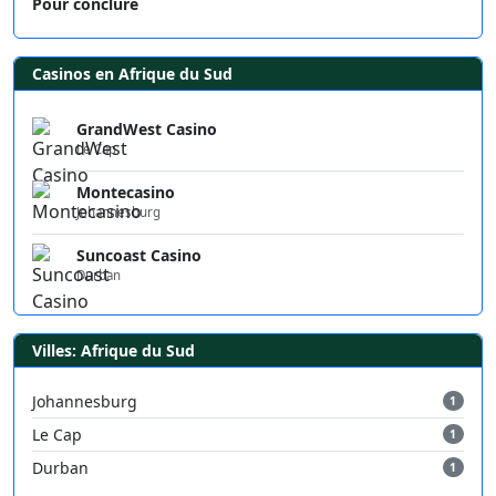
Pour conclure
Casinos en Afrique du Sud
GrandWest Casino
Le Cap
Montecasino
Johannesburg
Suncoast Casino
Durban
Villes: Afrique du Sud
Johannesburg
1
Le Cap
1
Durban
1