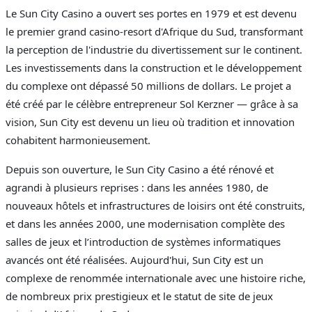
Le Sun City Casino a ouvert ses portes en 1979 et est devenu
le premier grand casino-resort d'Afrique du Sud, transformant
la perception de l'industrie du divertissement sur le continent.
Les investissements dans la construction et le développement
du complexe ont dépassé 50 millions de dollars. Le projet a
été créé par le célèbre entrepreneur Sol Kerzner — grâce à sa
vision, Sun City est devenu un lieu où tradition et innovation
cohabitent harmonieusement.
Depuis son ouverture, le Sun City Casino a été rénové et
agrandi à plusieurs reprises : dans les années 1980, de
nouveaux hôtels et infrastructures de loisirs ont été construits,
et dans les années 2000, une modernisation complète des
salles de jeux et l’introduction de systèmes informatiques
avancés ont été réalisées. Aujourd'hui, Sun City est un
complexe de renommée internationale avec une histoire riche,
de nombreux prix prestigieux et le statut de site de jeux