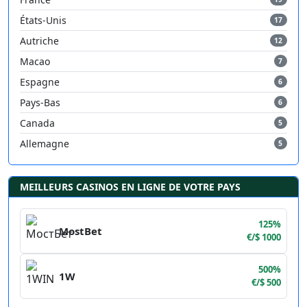
États-Unis
17
Autriche
12
Macao
7
Espagne
6
Pays-Bas
6
Canada
5
Allemagne
5
MEILLEURS CASINOS EN LIGNE DE VOTRE PAYS
125%
MostBet
€/$ 1000
500%
1W
€/$ 500