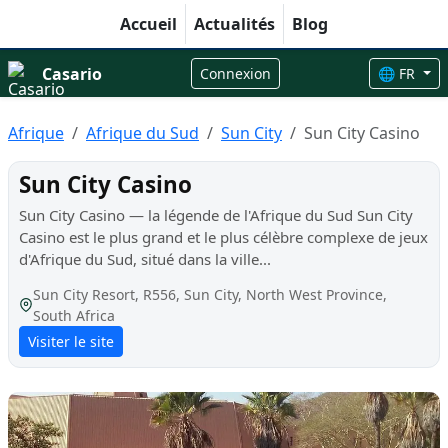
Accueil
Actualités
Blog
Casario
Connexion
🌐 FR
Afrique
Afrique du Sud
Sun City
Sun City Casino
Sun City Casino
Sun City Casino — la légende de l'Afrique du Sud Sun City
Casino est le plus grand et le plus célèbre complexe de jeux
d'Afrique du Sud, situé dans la ville...
Sun City Resort, R556, Sun City, North West Province,
South Africa
Visiter le site