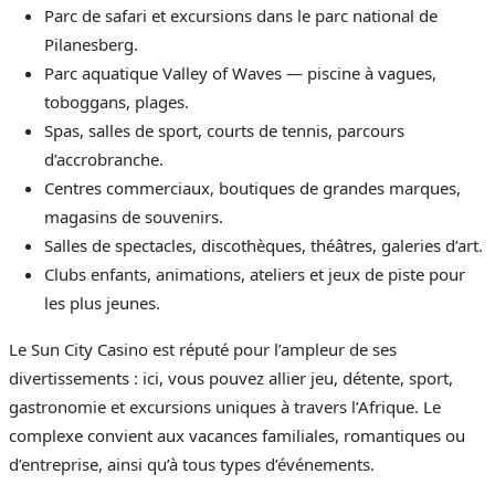
Parc de safari et excursions dans le parc national de
Pilanesberg.
Parc aquatique Valley of Waves — piscine à vagues,
toboggans, plages.
Spas, salles de sport, courts de tennis, parcours
d’accrobranche.
Centres commerciaux, boutiques de grandes marques,
magasins de souvenirs.
Salles de spectacles, discothèques, théâtres, galeries d’art.
Clubs enfants, animations, ateliers et jeux de piste pour
les plus jeunes.
Le Sun City Casino est réputé pour l’ampleur de ses
divertissements : ici, vous pouvez allier jeu, détente, sport,
gastronomie et excursions uniques à travers l’Afrique. Le
complexe convient aux vacances familiales, romantiques ou
d’entreprise, ainsi qu’à tous types d’événements.