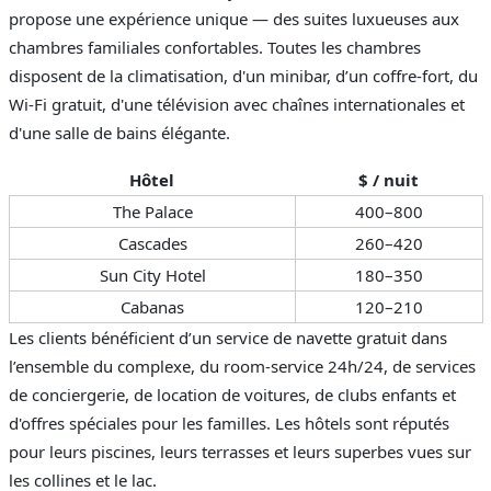
propose une expérience unique — des suites luxueuses aux
chambres familiales confortables. Toutes les chambres
disposent de la climatisation, d'un minibar, d’un coffre-fort, du
Wi-Fi gratuit, d'une télévision avec chaînes internationales et
d'une salle de bains élégante.
Hôtel
$ / nuit
The Palace
400–800
Cascades
260–420
Sun City Hotel
180–350
Cabanas
120–210
Les clients bénéficient d’un service de navette gratuit dans
l’ensemble du complexe, du room-service 24h/24, de services
de conciergerie, de location de voitures, de clubs enfants et
d'offres spéciales pour les familles. Les hôtels sont réputés
pour leurs piscines, leurs terrasses et leurs superbes vues sur
les collines et le lac.