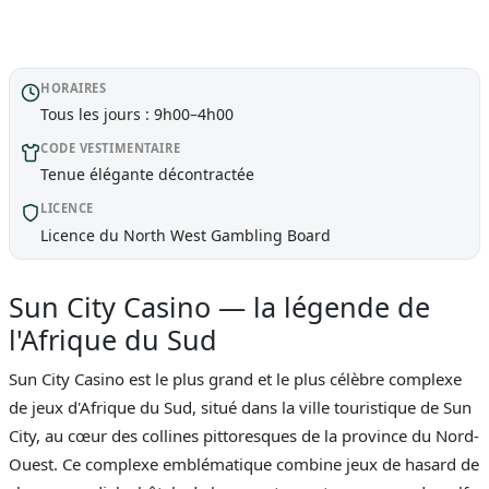
HORAIRES
Tous les jours : 9h00–4h00
CODE VESTIMENTAIRE
Tenue élégante décontractée
LICENCE
Licence du North West Gambling Board
Sun City Casino — la légende de
l'Afrique du Sud
Sun City Casino est le plus grand et le plus célèbre complexe
de jeux d'Afrique du Sud, situé dans la ville touristique de Sun
City, au cœur des collines pittoresques de la province du Nord-
Ouest. Ce complexe emblématique combine jeux de hasard de