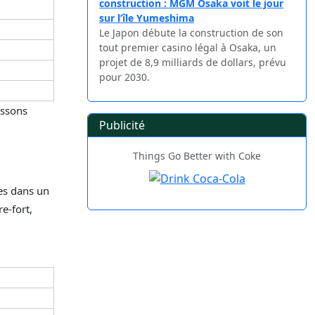
construction : MGM Osaka voit le jour
sur l’île Yumeshima
Le Japon débute la construction de son
tout premier casino légal à Osaka, un
projet de 8,9 milliards de dollars, prévu
pour 2030.
issons
Publicité
Things Go Better with Coke
ées dans un
e-fort,