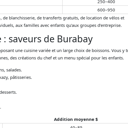
250–400
600–950
de blanchisserie, de transferts gratuits, de location de vélos et
viduels, aux familles avec enfants qu’aux groupes d’entreprise.
 : saveurs de Burabay
osant une cuisine variée et un large choix de boissons. Vous y t
nnes, des créations du chef et un menu spécial pour les enfants.
s, salades.
azy, pâtisseries.
desserts.
.
Addition moyenne $
40–85