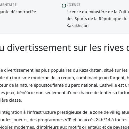
IMENTAIRE
LICENCE
gante décontractée
Licence du ministère de la Cultu
des Sports de la République du
Kazakhstan
u divertissement sur les rives 
de divertissement les plus populaires du Kazakhstan, situé sur les 
le du tourisme moderne de la région, combinant jeux d’argent, h
ur de la nature époustouflante du parc national. Cashville est un
 les jeux, bénéficie non seulement d’une chance de tenter sa fortu
ière classe.
intégration à l’infrastructure prestigieuse de la zone de villégiatu
ur les joueurs, des programmes VIP et un accès 24h/24 à toutes 
nologies modernes, d’intérieurs aux motifs orientaux et de paysag