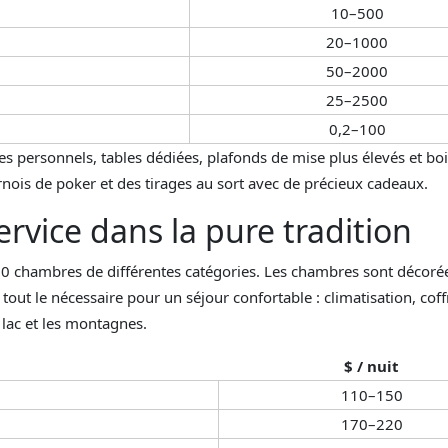
10–500
20–1000
50–2000
25–2500
0,2–100
res personnels, tables dédiées, plafonds de mise plus élevés et bo
nois de poker et des tirages au sort avec de précieux cadeaux.
rvice dans la pure tradition
 100 chambres de différentes catégories. Les chambres sont décor
ut le nécessaire pour un séjour confortable : climatisation, coffr
e lac et les montagnes.
$ / nuit
110–150
170–220