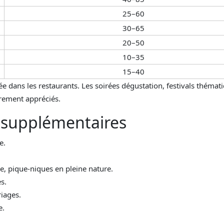
25–60
30–65
20–50
10–35
15–40
e dans les restaurants. Les soirées dégustation, festivals thémat
èrement appréciés.
s supplémentaires
e.
e, pique-niques en pleine nature.
s.
iages.
e.