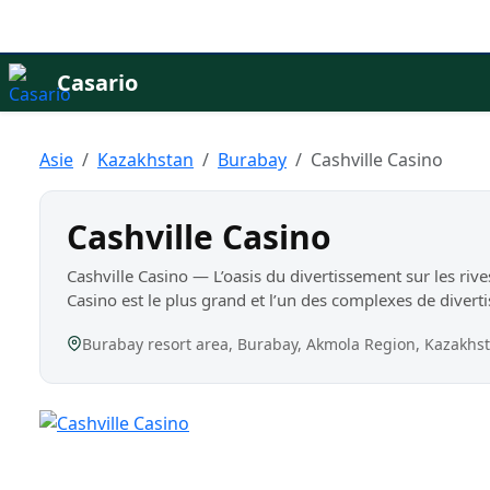
Casario
Asie
Kazakhstan
Burabay
Cashville Casino
Cashville Casino
Cashville Casino — L’oasis du divertissement sur les riv
Casino est le plus grand et l’un des complexes de diverti
Burabay resort area, Burabay, Akmola Region, Kazakhs