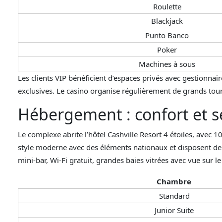
Roulette
Blackjack
Punto Banco
Poker
Machines à sous
Les clients VIP bénéficient d’espaces privés avec gestionnai
exclusives. Le casino organise régulièrement de grands tour
Hébergement : confort et se
Le complexe abrite l’hôtel Cashville Resort 4 étoiles, avec
style moderne avec des éléments nationaux et disposent de to
mini-bar, Wi-Fi gratuit, grandes baies vitrées avec vue sur l
Chambre
Standard
Junior Suite