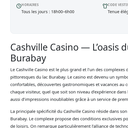
HORAIRES
CODE VEST
Tous les jours : 18h00–6h00
Tenue élé
Cashville Casino — L’oasis d
Burabay
Le Cashville Casino est le plus grand et l’un des complexes 
pittoresques du lac Burabay. Le casino est devenu un symbo
confortables, découvertes gastronomiques et vacances au cœ
chaque visiteur, quel que soit son niveau d’expérience dans
aussi d’impressions inoubliables grâce à un service de prem
La principale spécificité du Cashville Casino réside dans son 
Burabay. Le complexe propose des conditions exclusives po
de loisirs. On remarque particulièrement l’alliance de tech