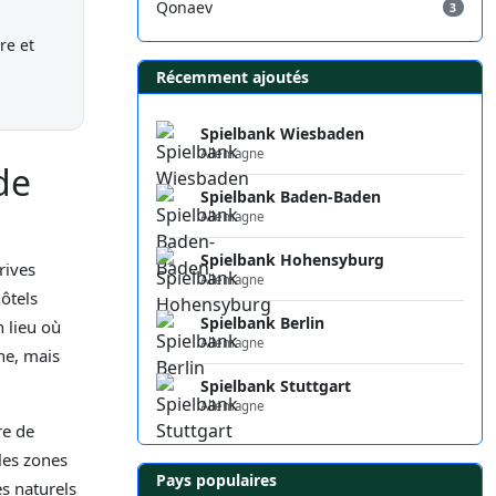
Qonaev
3
re et
Récemment ajoutés
Spielbank Wiesbaden
Allemagne
de
Spielbank Baden-Baden
Allemagne
Spielbank Hohensyburg
rives
Allemagne
ôtels
Spielbank Berlin
 lieu où
Allemagne
ne, mais
Spielbank Stuttgart
Allemagne
re de
les zones
Pays populaires
es naturels