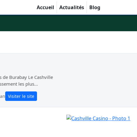
Accueil
Actualités
Blog
es de Burabay Le Cashville
ssement les plus...
tan
Visiter le site