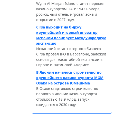
Wynn Al Marjan Island станет первым
казино-курортом ОАЭ: 1542 номера,
роскошный отель, игровая зона и
открытие в 2027 году.
Cirsa выходит на биржу:
крупнейший игорный оператор
Испании планирует международную
экспансию
Испанский гигант игорного бизнеса
Cirsa провёл IPO в Барселоне, заложив
основы для масштабной экспансии в
Европе и Латинской Америке.
В Японии началось строительство
крупнейшего казино-курорта MGM
Osaka на острове Юмэшима
В Осаке стартовало строительство
первого в Японии казино-курорта
стоимостью $8,9 млрд, запуск
ожидается к 2030 году.