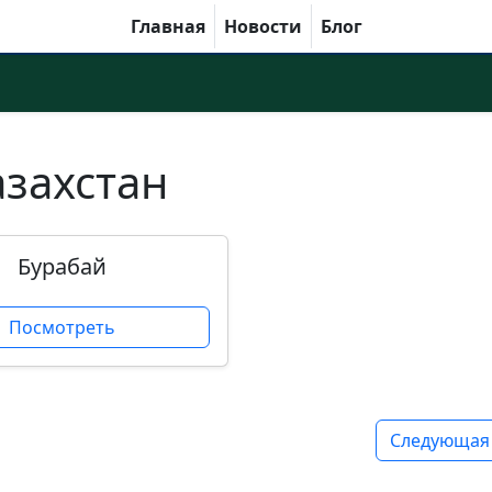
Главная
Новости
Блог
азахстан
Бурабай
Посмотреть
Следующая