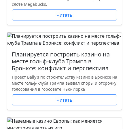
слоте Megabucks.
Читать
Планируется построить казино на
месте гольф-клуба Трампа в
Бронксе: конфликт и перспектива
Проект Bally’s по строительству казино в Бронксе на
месте гольф-клуба Трампа вызвал споры и отсрочку
голосования в горсовете Нью-Йорка
Читать