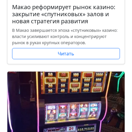
Макао реформирует рынок казино:
закрытие «спутниковых» залов и
новая стратегия развития
В Макао завершается эпоха «спутниковых» казино:
власти усиливают контроль и концентрируют
рынок в руках крупных операторов.
Читать