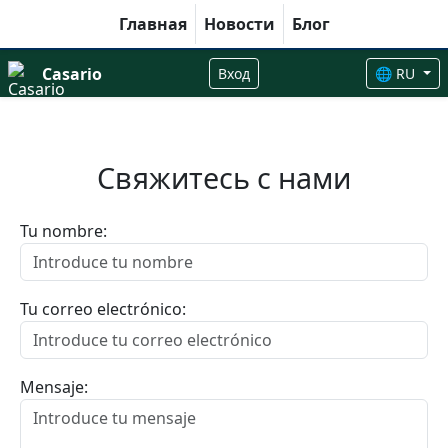
Главная
Новости
Блог
Casario
Вход
🌐 RU
Свяжитесь с нами
Tu nombre:
Tu correo electrónico:
Mensaje: