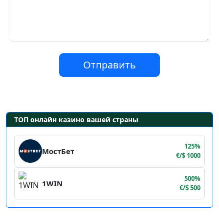
Отправить
ТОП онлайн казино вашей страны
125%
МостБет
€/$ 1000
500%
1WIN
€/$ 500