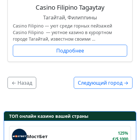
Casino Filipino Tagaytay
Тагайтай, Филиппины
Casino Filipino — уют среди горных пейзажей
Casino Filipino — уютное казино в курортном
городе Тагайтай, известном своими …
Подробнее
← Назад
Следующий город →
ТОП онлайн казино вашей страны
125%
МостБет
€/$ 1000