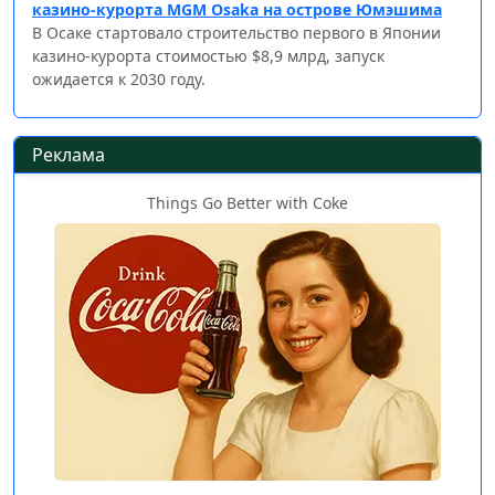
казино-курорта MGM Osaka на острове Юмэшима
В Осаке стартовало строительство первого в Японии
казино-курорта стоимостью $8,9 млрд, запуск
ожидается к 2030 году.
Реклама
Things Go Better with Coke