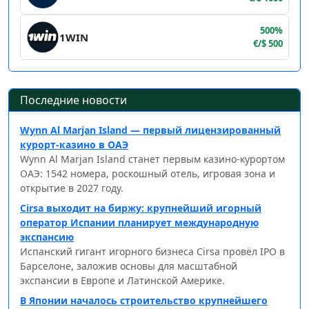
500%
1WIN
€/$ 500
Последние новости
Wynn Al Marjan Island — первый лицензированный
курорт-казино в ОАЭ
Wynn Al Marjan Island станет первым казино-курортом
ОАЭ: 1542 номера, роскошный отель, игровая зона и
открытие в 2027 году.
Cirsa выходит на биржу: крупнейший игорный
оператор Испании планирует международную
экспансию
Испанский гигант игорного бизнеса Cirsa провёл IPO в
Барселоне, заложив основы для масштабной
экспансии в Европе и Латинской Америке.
В Японии началось строительство крупнейшего