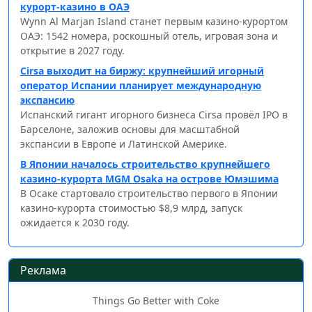
курорт-казино в ОАЭ
Wynn Al Marjan Island станет первым казино-курортом
ОАЭ: 1542 номера, роскошный отель, игровая зона и
открытие в 2027 году.
Cirsa выходит на биржу: крупнейший игорный
оператор Испании планирует международную
экспансию
Испанский гигант игорного бизнеса Cirsa провёл IPO в
Барселоне, заложив основы для масштабной
экспансии в Европе и Латинской Америке.
В Японии началось строительство крупнейшего
казино-курорта MGM Osaka на острове Юмэшима
В Осаке стартовало строительство первого в Японии
казино-курорта стоимостью $8,9 млрд, запуск
ожидается к 2030 году.
Реклама
Things Go Better with Coke