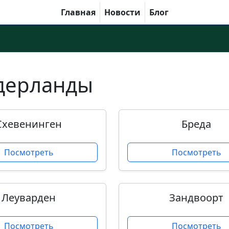
Главная
Новости
Блог
дерланды
Схевенинген
Бреда
Посмотреть
Посмотреть
Леуварден
Зандвоорт
Посмотреть
Посмотреть