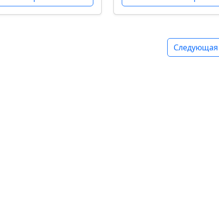
Следующая